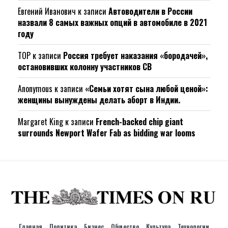
Евгений Иванович
к записи
Автоводители в России
назвали 8 самых важных опций в автомобиле в 2021
году
ТОР
к записи
Россия требует наказания «бородачей»,
остановивших колонну участников СВ
Anonymous
к записи
«Семьи хотят сына любой ценой»:
женщины вынуждены делать аборт в Индии.
Margaret King
к записи
French-backed chip giant
surrounds Newport Wafer Fab as bidding war looms
Главная
Политика
Бизнес
Общество
Культура
Технологии