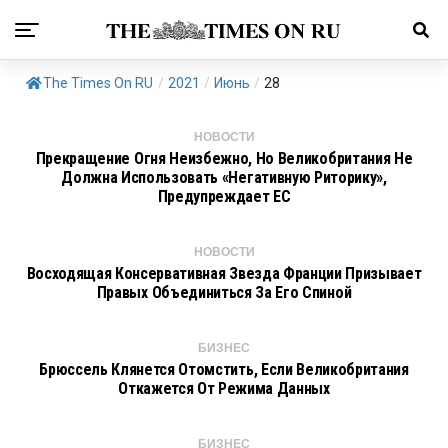
The Times On RU
/
2021
/
Июнь
/
28
НОВОСТИ
Прекращение Огня Неизбежно, Но Великобритания Не
Должна Использовать «негативную Риторику»,
Предупреждает ЕС
НОВОСТИ
Восходящая Консервативная Звезда Франции Призывает
Правых Объединиться За Его Спиной
БИЗНЕС
Брюссель Клянется Отомстить, Если Великобритания
Откажется От Режима Данных
БИЗНЕС