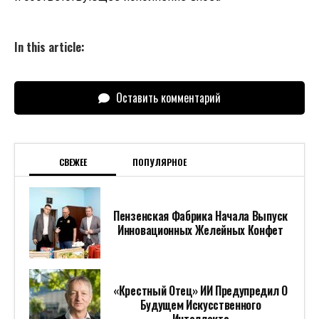
Будущем Искусственного
Интеллекта
В Смоленске Проверят
Обстоятельства Смерти Двух
Человек При Падении Дерева
В Рязанской Области Вынесли
Приговор Девушке За Поджог
Автомобиля Полиции
Беспрецедентные Снимки Пролили
Свет На Одну Из Величайших
Загадок Солнца