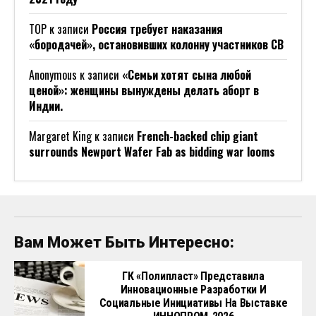
Социальные Инициативы На Выставке
ИННОПРОМ-2026
Что Нужно России, Чтобы Догнать
Страны-Лидеры По Мощности
Суперкомпьютеров: Мнение Член-
Корреспондента РАН
У Озера В Европе Нашли Древнейших
Амбарных Вредителей
Россия Разработала Лазерные
Комплексы Для Борьбы С
Беспилотниками