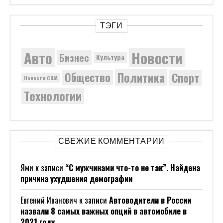
назвали 8 самых важных опций в автомобиле в
2021 году
ТОР
к записи
Россия требует наказания
«бородачей», остановивших колонну участников СВ
Anonymous
к записи
«Семьи хотят сына любой
ценой»: женщины вынуждены делать аборт в
Индии.
Margaret King
к записи
French-backed chip giant
surrounds Newport Wafer Fab as bidding war looms
Вам Может Быть Интересно:
ГК «Полипласт» Представила
Инновационные Разработки И