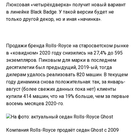
Компания Rolls-Royce продаёт седан Ghost c 2009
года, второе поколение появилось в 2020-ом.
Результат «четырёхдверки» в прошлом году в
Европе составил 89 экземпляров, что на 3,3%
меньше, чем годом ранее. В нынешнем году у
модели заметный прирост – клиенты за январь-
август купили 116 единиц, что более чем в 3 раза
превышает показатель первых восьми месяцев
2020-го.
Теперь марка анонсировала появление новой версии
люксового седана, она будет включена в линейку
Black Badge. На сегодняшний день соответствующие
исполнения есть у моделей Wraith, Dawn и Cullinan.
Презентация очередной новинки пройдёт на
следующей неделе, 28 октября. Пока что в компании
решили подогреть интерес к будущему автомобилю