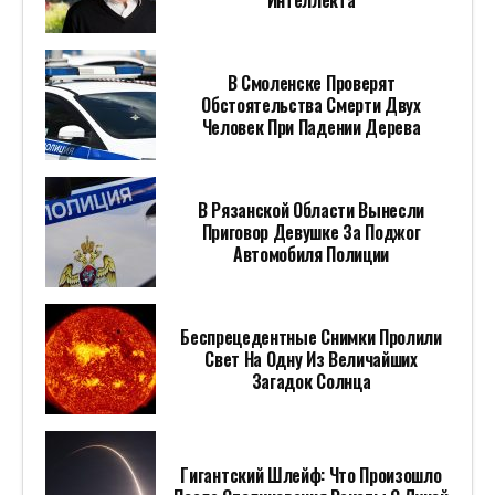
Гигантский Шлейф: Что Произошло
После Столкновения Ракеты С Луной
В Москве Пройдет Фестиваль «День
Индии»
Российское Авторское Общество
Назвало Причину Иска К Театру
Кадышевой
СТОИТ ПОСМОТРЕТЬ