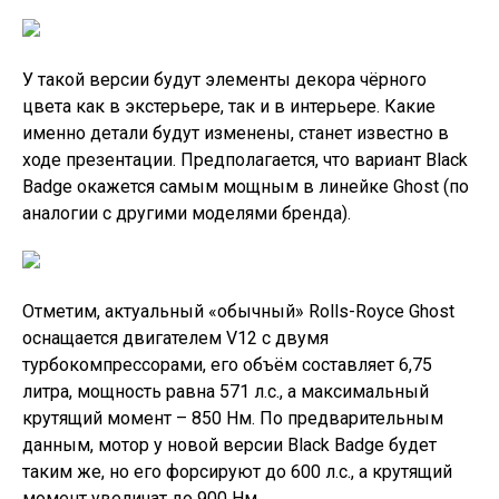
таким же, но его форсируют до 600 л.с., а крутящий
момент увеличат до 900 Нм.
Тизер Rolls-Royce Ghost в версии Black Badge
Актуальный «просто» Ghost базируется на платформе
Architecture of Luxury, она же лежит в основе Phantom
и Cullinan. Не исключено, что у варианта Black Badge
будет перенастроенная трансмиссия. Ожидается, что
динамика автомобиля изменится в лучшую сторону.
Отметим, актуальному обычному седану Rolls-Royce
на разгон с места до «сотни» требуется 4,8 секунды
(напомним, масса «четырёхдверки» равна 2,5 тонны).
В компании Rolls-Royce рассказали о том, что на
машины линейки Black Badge на сегодняшний день
приходится порядка 27% от общих продаж моделей
бренда (речь идёт о Wraith, Dawn и Cullinan). Кстати, в
России все перечисленные автомобили в версии