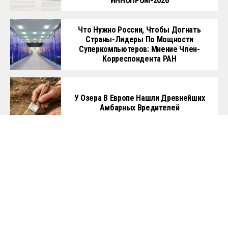
Главная
Политика
Бизнес
Общество
Культура
Технологии
Спорт
Авто
Копирайт © 2024
The Times On RU
. Все права защищены. Чтобы связаться с
нами нажмите
ЗДЕСЬ
или напишите имейл на
contact@thetimeson.ru
.