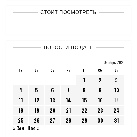
« Сен
Ноя »
ТЭГИ
Новости
Авто
Бизнес
Культура
Политика
Общество
Спорт
Новости США
Технологии
СВЕЖИЕ КОММЕНТАРИИ
Ями
к записи
“С мужчинами что-то не так”. Найдена
причина ухудшения демографии
Евгений Иванович
к записи
Автоводители в России