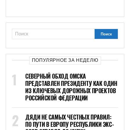
ПО ПУТИ В ЕВРОПУ РЕСПУБЛИКИ ЭКС-
СССР ОГРАБЯТ ДО НИТКИ
УМИРАЮЩУЮ НА ДОРОГЕ РОССИЯНКУ
ТРИЖДЫ ПЕРЕЕХАЛИ МАШИНЫ И
СКОРАЯ
«ЗАКОПАЛИ НА ХОЛМЕ»: СТАЛИ
ИЗВЕСТНЫ СТРАШНЫЕ ПОДРОБНОСТИ
УБИЙСТВА ДИАНЫ И РОМЫ В
ТАИЛАНДЕ
РАКЕТА SPACEX НАХОДИТСЯ ВСЕГО В
НЕСКОЛЬКИХ ЧАСАХ ОТ
СТОЛКНОВЕНИЯ С ЛУНОЙ ИЗ-ЗА
НЕПРЕДНАМЕРЕННОЙ АВАРИИ