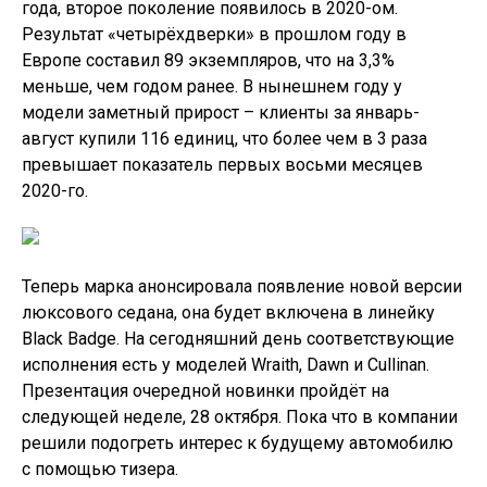
с помощью тизера.
У такой версии будут элементы декора чёрного
цвета как в экстерьере, так и в интерьере. Какие
именно детали будут изменены, станет известно в
ходе презентации. Предполагается, что вариант Black
Badge окажется самым мощным в линейке Ghost (по
аналогии с другими моделями бренда).
Отметим, актуальный «обычный» Rolls-Royce Ghost
оснащается двигателем V12 с двумя
турбокомпрессорами, его объём составляет 6,75
литра, мощность равна 571 л.с., а максимальный
крутящий момент – 850 Нм. По предварительным
данным, мотор у новой версии Black Badge будет