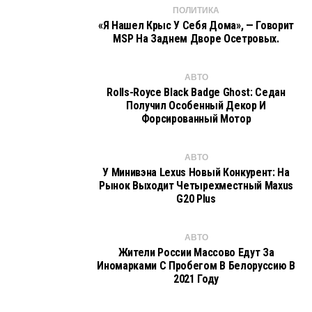
ПОЛИТИКА
«Я Нашел Крыс У Себя Дома», — Говорит
MSP На Заднем Дворе Осетровых.
АВТО
Rolls-Royce Black Badge Ghost: Седан
Получил Особенный Декор И
Форсированный Мотор
АВТО
У Минивэна Lexus Новый Конкурент: На
Рынок Выходит Четырехместный Maxus
G20 Plus
АВТО
Жители России Массово Едут За
Иномарками С Пробегом В Белоруссию В
2021 Году