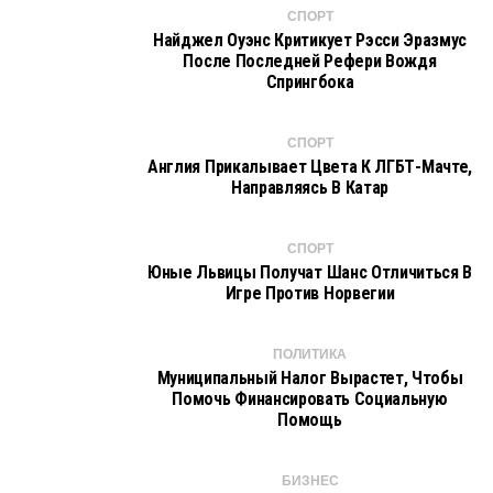
СПОРТ
Найджел Оуэнс Критикует Рэсси Эразмус
После Последней Рефери Вождя
Спрингбока
СПОРТ
Англия Прикалывает Цвета К ЛГБТ-Мачте,
Направляясь В Катар
СПОРТ
Юные Львицы Получат Шанс Отличиться В
Игре Против Норвегии
ПОЛИТИКА
Муниципальный Налог Вырастет, Чтобы
Помочь Финансировать Социальную
Помощь
БИЗНЕС