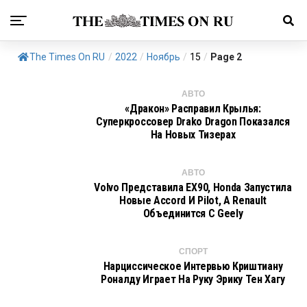
The Times On RU
/
2022
/
Ноябрь
/
15
/
Page 2
АВТО
«Дракон» Расправил Крылья:
Суперкроссовер Drako Dragon Показался
На Новых Тизерах
АВТО
Volvo Представила EX90, Honda Запустила
Новые Accord И Pilot, А Renault
Объединится С Geely
СПОРТ
Нарциссическое Интервью Криштиану
Роналду Играет На Руку Эрику Тен Хагу