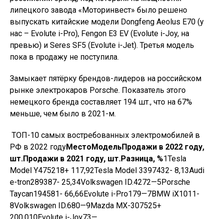
липецкого завода «Моторинвест» было решено
выпускать китайские модели Dongfeng Aeolus E70 (у
нас – Evolute i-Pro), Fengon E3 EV (Evolute i-Joy, на
превью) и Seres SF5 (Evolute i-Jet). Третья модель
пока в продажу не поступила.
Замыкает пятёрку брендов-лидеров на российском
рынке электрокаров Porsche. Показатель этого
немецкого бренда составляет 194 шт., что на 67%
меньше, чем было в 2021-м.
ТОП-10 самых востребованных электромобилей в
РФ в 2022 году
Место
Модель
Продажи в 2022 году,
шт.
Продажи в 2021 году, шт.
Разница, %
1Tesla
Model Y475218+ 117,92Tesla Model 3397432- 8,13Audi
e-tron289387- 25,34Volkswagen ID.4272—5Porsche
Taycan194581- 66,66Evolute i-Pro179—7BMW iX1011-
8Volkswagen ID.680—9Mazda MX-307525+
200,010Evolute i-Joy73—