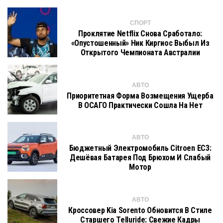
СПОРТ
Проклятие Netflix Снова Сработало:
«опустошенный» Ник Киргиос Выбыл Из
Открытого Чемпионата Австралии
АВТО
Приоритетная Форма Возмещения Ущерба
В ОСАГО Практически Сошла На Нет
АВТО
Бюджетный Электромобиль Citroen EC3:
Дешёвая Батарея Под Брюхом И Слабый
Мотор
АВТО
Кроссовер Kia Sorento Обновится В Стиле
Старшего Telluride: Свежие Кадры