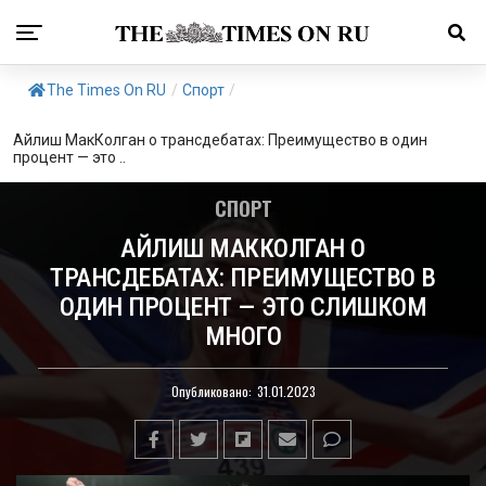
The Times On RU
/
Спорт
/
Айлиш МакКолган о трансдебатах: Преимущество в один
процент — это ..
СПОРТ
АЙЛИШ МАККОЛГАН О
ТРАНСДЕБАТАХ: ПРЕИМУЩЕСТВО В
ОДИН ПРОЦЕНТ — ЭТО СЛИШКОМ
МНОГО
Опубликовано:
31.01.2023