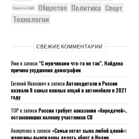
Политика
Общество
Спорт
Новости США
Технологии
СВЕЖИЕ КОММЕНТАРИИ
Ями
к записи
“С мужчинами что-то не так”. Найдена
причина ухудшения демографии
Евгений Иванович
к записи
Автоводители в России
назвали 8 самых важных опций в автомобиле в 2021
году
ТОР
к записи
Россия требует наказания «бородачей»,
остановивших колонну участников СВ
Anonymous
к записи
«Семьи хотят сына любой ценой»:
женщины вынуждены делать аборт в Индии.