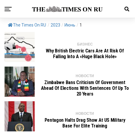
The Times On RU
/
2023
/
Июнь
/
1
БИЗНЕС
Why British Electric Cars Are At Risk Of
Falling Into A «huge Black Hole»
НОВОСТИ
Zimbabwe Bans Criticism Of Government
Ahead Of Elections With Sentences Of Up To
20 Years
НОВОСТИ
Pentagon Halts Drag Show At US Military
Base For Elite Training