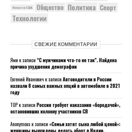
Политика
Общество
Спорт
Новости США
Технологии
СВЕЖИЕ КОММЕНТАРИИ
Ями
к записи
“С мужчинами что-то не так”. Найдена
причина ухудшения демографии
Евгений Иванович
к записи
Автоводители в России
назвали 8 самых важных опций в автомобиле в 2021
году
ТОР
к записи
Россия требует наказания «бородачей»,
остановивших колонну участников СВ
Anonymous
к записи
«Семьи хотят сына любой ценой»:
женщины вынуждены делать аборт в Индии.