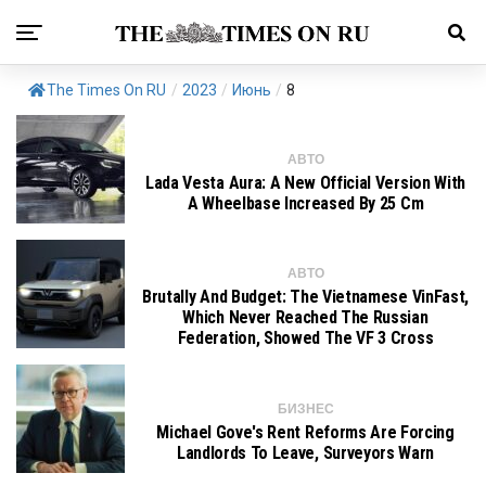
The Times On RU
/
2023
/
Июнь
/
8
АВТО
Lada Vesta Aura: A New Official Version With
A Wheelbase Increased By 25 Cm
АВТО
Brutally And Budget: The Vietnamese VinFast,
Which Never Reached The Russian
Federation, Showed The VF 3 Cross
БИЗНЕС
Michael Gove's Rent Reforms Are Forcing
Landlords To Leave, Surveyors Warn