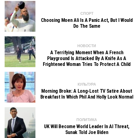
СПОРТ
Choosing Moen Ali Is A Panic Act, But I Would
Do The Same
НОВОСТИ
A Terrifying Moment When A French
Playground Is Attacked By A Knife As A
Frightened Woman Tries To Protect A Child
КУЛЬТУРА
Morning Broke: A Long-Lost TV Satire About
Breakfast In Which Phil And Holly Look Normal
ПОЛИТИКА
UK Will Become World Leader In AI Threat,
Sunak Told Joe Biden