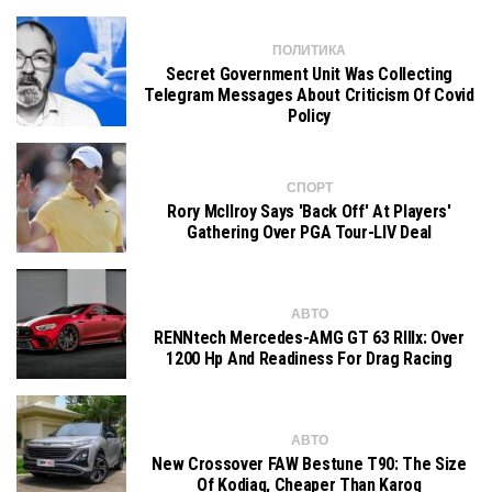
ПОЛИТИКА
Secret Government Unit Was Collecting
Telegram Messages About Criticism Of Covid
Policy
СПОРТ
Rory McIlroy Says 'Back Off' At Players'
Gathering Over PGA Tour-LIV Deal
АВТО
RENNtech Mercedes-AMG GT 63 RIIIx: Over
1200 Hp And Readiness For Drag Racing
АВТО
New Crossover FAW Bestune T90: The Size
Of Kodiaq, Cheaper Than Karoq