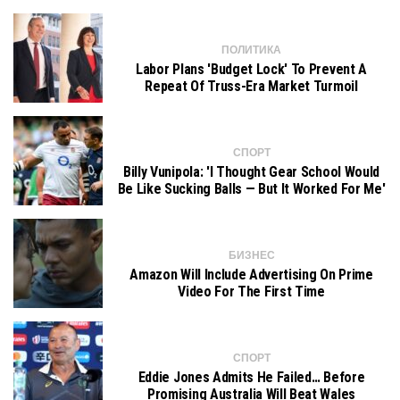
ПОЛИТИКА
Labor Plans 'budget Lock' To Prevent A
Repeat Of Truss-Era Market Turmoil
СПОРТ
Billy Vunipola: 'I Thought Gear School Would
Be Like Sucking Balls — But It Worked For Me'
БИЗНЕС
Amazon Will Include Advertising On Prime
Video For The First Time
СПОРТ
Eddie Jones Admits He Failed… Before
Promising Australia Will Beat Wales