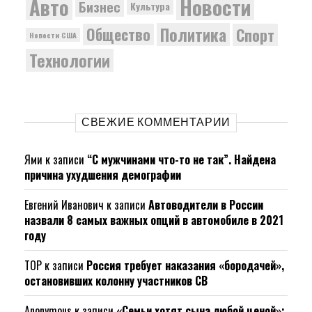
Новости
Авто
Бизнес
Культура
Политика
Общество
Спорт
Новости США
Технологии
СВЕЖИЕ КОММЕНТАРИИ
Ями
к записи
“С мужчинами что-то не так”. Найдена
причина ухудшения демографии
Евгений Иванович
к записи
Автоводители в России
назвали 8 самых важных опций в автомобиле в 2021
году
ТОР
к записи
Россия требует наказания «бородачей»,
остановивших колонну участников СВ
Anonymous
к записи
«Семьи хотят сына любой ценой»: