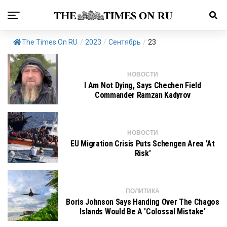
The Times On RU
/
2023
/
Сентябрь
/
23
НОВОСТИ
I Am Not Dying, Says Chechen Field
Commander Ramzan Kadyrov
НОВОСТИ
EU Migration Crisis Puts Schengen Area 'at
Risk'
ПОЛИТИКА
Boris Johnson Says Handing Over The Chagos
Islands Would Be A 'colossal Mistake'