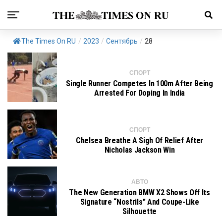
The Times On RU
/
2023
/
Сентябрь
/
28
СПОРТ
Single Runner Competes In 100m After Being
Arrested For Doping In India
СПОРТ
Chelsea Breathe A Sigh Of Relief After
Nicholas Jackson Win
АВТО
The New Generation BMW X2 Shows Off Its
Signature “nostrils” And Coupe-Like
Silhouette