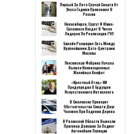
Первый За Лето Случай Смерти От
Укуса Гадюки Произошел В
России
Новосибирск, Сургут И Южно-
Сахалинск Входят В Число
Лидеров По Реализации ГЧП
Билайн Расширил Сеть Между
Крупнейшими Дата-Центрами
Москвы
Пензенская Фабрика Начала
Выпуск Инновационных
Желейных Конфет
«Крестный Отец» ИИ
Предупредил О Будущем
Искусственного Интеллекта
В Смоленске Проверят
Обстоятельства Смерти Двух
Человек При Падении Дерева
В Рязанской Области Вынесли
Приговор Девушке За Поджог
Автомобиля Полиции