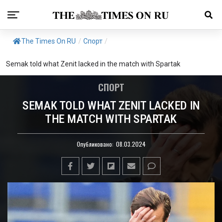
The Times On RU
/
Спорт
/
Semak told what Zenit lacked in the match with Spartak
СПОРТ
SEMAK TOLD WHAT ZENIT LACKED IN
THE MATCH WITH SPARTAK
Опубликовано:
08.03.2024