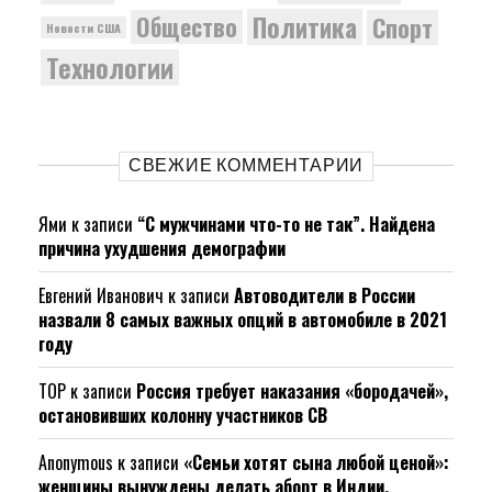
Политика
Общество
Спорт
Новости США
Технологии
СВЕЖИЕ КОММЕНТАРИИ
Ями
к записи
“С мужчинами что-то не так”. Найдена
причина ухудшения демографии
Евгений Иванович
к записи
Автоводители в России
назвали 8 самых важных опций в автомобиле в 2021
году
ТОР
к записи
Россия требует наказания «бородачей»,
остановивших колонну участников СВ
Anonymous
к записи
«Семьи хотят сына любой ценой»:
женщины вынуждены делать аборт в Индии.