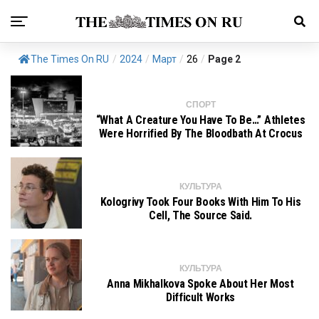
The Times On RU
/
2024
/
Март
/
26
/
Page 2
СПОРТ
“What A Creature You Have To Be…” Athletes
Were Horrified By The Bloodbath At Crocus
КУЛЬТУРА
Kologrivy Took Four Books With Him To His
Cell, The Source Said.
КУЛЬТУРА
Anna Mikhalkova Spoke About Her Most
Difficult Works