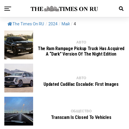
The Times On RU
/
2024
/
Май
/
4
АВТО
The Ram Rampage Pickup Truck Has Acquired
A “dark” Version Of The Night Edition
АВТО
Updated Cadillac Escalade: First Images
ОБЩЕСТВО
Transcam Is Closed To Vehicles