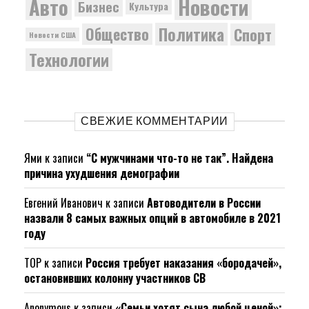
Новости
Авто
Бизнес
Культура
Политика
Общество
Спорт
Новости США
Технологии
СВЕЖИЕ КОММЕНТАРИИ
Ями
к записи
“С мужчинами что-то не так”. Найдена
причина ухудшения демографии
Евгений Иванович
к записи
Автоводители в России
назвали 8 самых важных опций в автомобиле в 2021
году
ТОР
к записи
Россия требует наказания «бородачей»,
остановивших колонну участников СВ
Anonymous
к записи
«Семьи хотят сына любой ценой»: