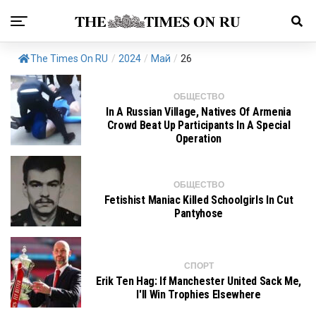
The Times On RU
/
2024
/
Май
/
26
ОБЩЕСТВО
In A Russian Village, Natives Of Armenia
Crowd Beat Up Participants In A Special
Operation
ОБЩЕСТВО
Fetishist Maniac Killed Schoolgirls In Cut
Pantyhose
СПОРТ
Erik Ten Hag: If Manchester United Sack Me,
I'll Win Trophies Elsewhere