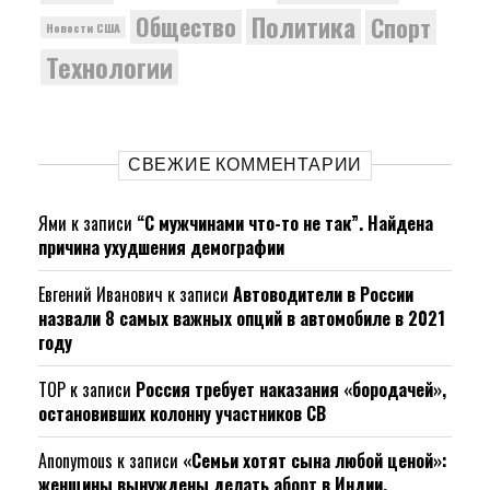
Политика
Общество
Спорт
Новости США
Технологии
СВЕЖИЕ КОММЕНТАРИИ
Ями
к записи
“С мужчинами что-то не так”. Найдена
причина ухудшения демографии
Евгений Иванович
к записи
Автоводители в России
назвали 8 самых важных опций в автомобиле в 2021
году
ТОР
к записи
Россия требует наказания «бородачей»,
остановивших колонну участников СВ
Anonymous
к записи
«Семьи хотят сына любой ценой»:
женщины вынуждены делать аборт в Индии.