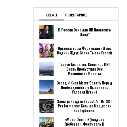
СВЕЖЕЕ
ПОПУЛЯРНОЕ
В России Закрыли ИП Иноагента
Шаца*
Организаторы Фестиваля «День
Индии» Ждут Сотни Тысяч Гостей
Полное Бессилие: Киевская ПВО
Вновь Пропустила Все
Российские Ракеты
Запад И Киев Могут Встать Перед
Необходимостью Выполнить
Условия Путина
Электронаддув EBoost Air От SRT
Performance: Больше Мощности
Без Турбоямы
«Мото-Осень В Усадьбе
Гребнево»: Фестиваль В