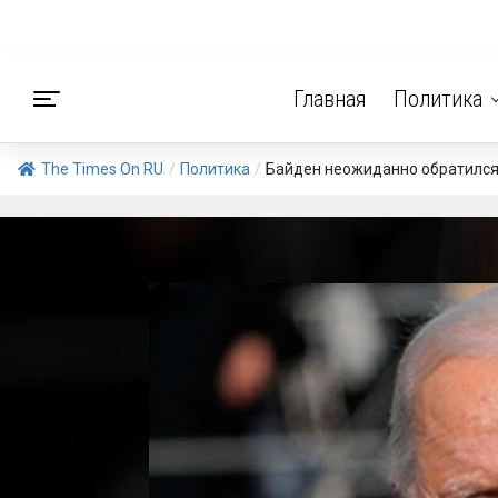
Главная
Политика
The Times On RU
/
Политика
/
Байден неожиданно обратился 