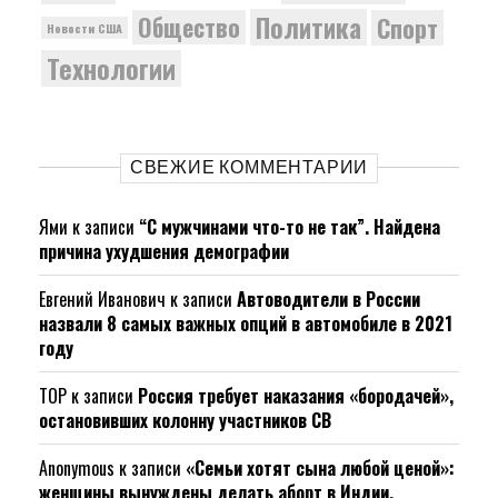
Политика
Общество
Спорт
Новости США
Технологии
СВЕЖИЕ КОММЕНТАРИИ
Ями
к записи
“С мужчинами что-то не так”. Найдена
причина ухудшения демографии
Евгений Иванович
к записи
Автоводители в России
назвали 8 самых важных опций в автомобиле в 2021
году
ТОР
к записи
Россия требует наказания «бородачей»,
остановивших колонну участников СВ
Anonymous
к записи
«Семьи хотят сына любой ценой»:
женщины вынуждены делать аборт в Индии.