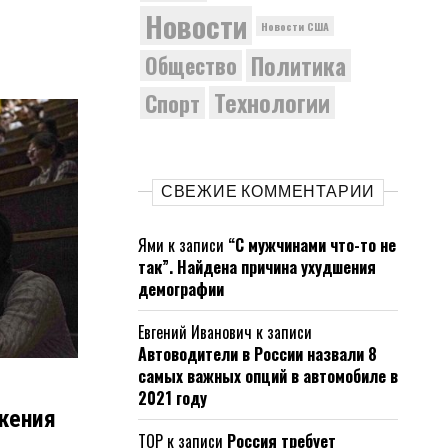
Новости
Новости США
Политика
Общество
Технологии
Спорт
СВЕЖИЕ КОММЕНТАРИИ
Ями
к записи
“С мужчинами что-то не
так”. Найдена причина ухудшения
демографии
Евгений Иванович
к записи
Автоводители в России назвали 8
самых важных опций в автомобиле в
2021 году
жения
ТОР
к записи
Россия требует