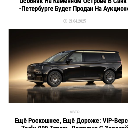
Особняк На Каменном Острове В Санк
-Петербурге Будет Продан На Аукцион
21.04.2025
АВТО
Ещё Роскошнее, Ещё Дороже: VIP-Верс