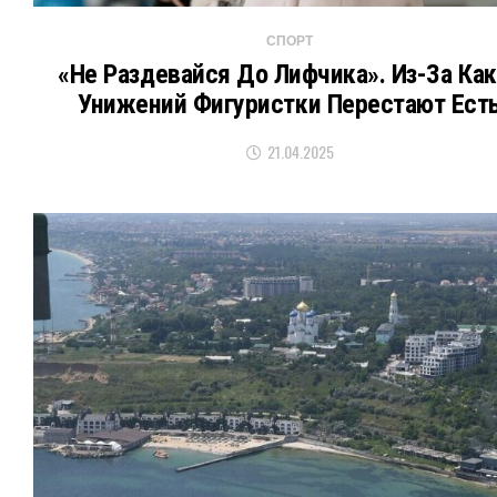
СПОРТ
«Не Раздевайся До Лифчика». Из-За Ка
Унижений Фигуристки Перестают Ест
21.04.2025