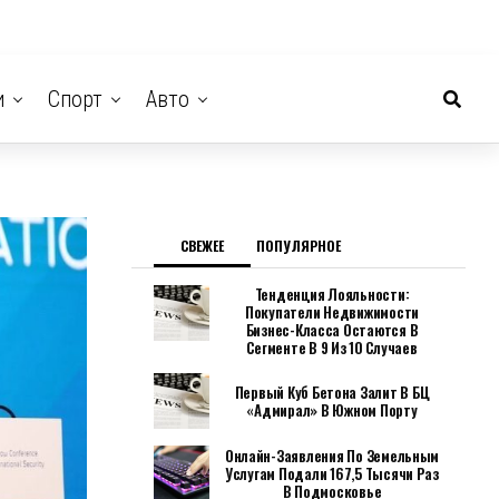
и
Спорт
Авто
СВЕЖЕЕ
ПОПУЛЯРНОЕ
Тенденция Лояльности:
Покупатели Недвижимости
Бизнес-Класса Остаются В
Сегменте В 9 Из 10 Случаев
Первый Куб Бетона Залит В БЦ
«Адмирал» В Южном Порту
Онлайн-Заявления По Земельным
Услугам Подали 167,5 Тысячи Раз
В Подмосковье