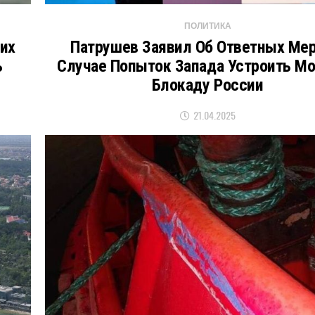
ПОЛИТИКА
ких
Патрушев Заявил Об Ответных Мер
ь
Случае Попыток Запада Устроить М
Блокаду России
21.04.2025