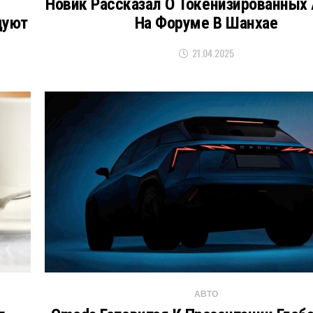
Новик Рассказал О Токенизированных
дуют
На Форуме В Шанхае
21.04.2025
АВТО