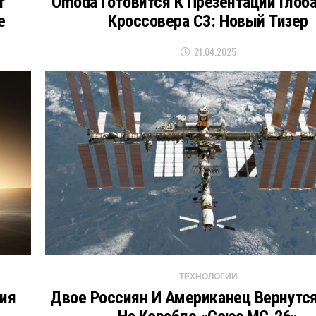
т
Omoda Готовится К Презентации Глоб
е
Кроссовера C3: Новый Тизер
21.04.2025
ТЕХНОЛОГИИ
ия
Двое Россиян И Американец Вернутс