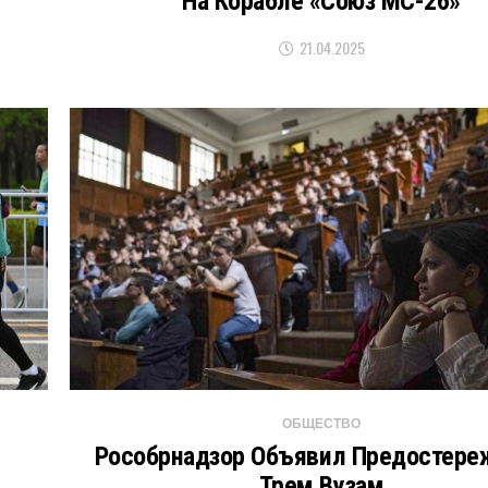
й
На Корабле «Союз МС-26»
21.04.2025
ОБЩЕСТВО
Рособрнадзор Объявил Предостере
Трем Вузам