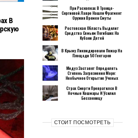
При Раскопках В Троице-
Сергиевой Лавре Нашли Фрагмент
Оружия Времен Смуты
ах В
орскую
Ростовская Область Выделит
Средства Семьям Погибших На
Кубани Детей
В Крыму Ликвидировали Пожар На
Площади 50 Гектаров
Медуз Заставят Определять
Степень Загрязнения Моря:
Необычное Открытие Ученых
Страх Смерти Превратился В
Ночные Кошмары И Усилил
Бессонницу
СТОИТ ПОСМОТРЕТЬ