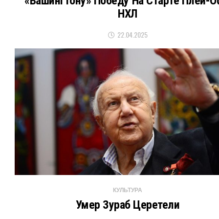
«Вашингтону» Победу На Старте Плей-
НХЛ
22.04.2025
КУЛЬТУРА
Умер Зураб Церетели