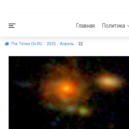
Главная
Политика
The Times On RU
/
2025
/
Апрель
/
22