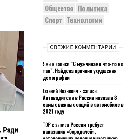
Политика
Общество
Технологии
Спорт
СВЕЖИЕ КОММЕНТАРИИ
Ями
к записи
“С мужчинами что-то не
так”. Найдена причина ухудшения
демографии
Евгений Иванович
к записи
Автоводители в России назвали 8
самых важных опций в автомобиле в
2021 году
ТОР
к записи
Россия требует
. Ради
наказания «бородачей»,
тка
остановивших колонну участников