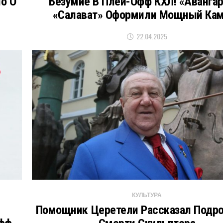
о О
Безумие В Плей-Офф КХЛ! «Аванга
«Салават» Оформили Мощный Ка
22.04.2025
КУЛЬТУРА
Помощник Церетели Рассказал Подр