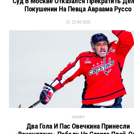
Суд В Москве Отказался Прекратить Дел
Покушении На Певца Авраама Руссо
22.04.2025
СПОРТ
Два Гола И Пас Овечкина Принесли