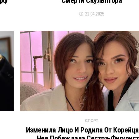
Офф
Смерти Скульптора
22.04.2025
СПОРТ
Изменила Лицо И Родила От Корейца
Нее Побеждала Сестра-Фигурис