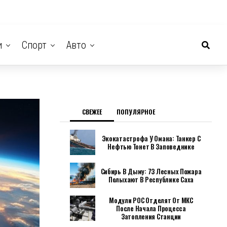
и
Спорт
Авто
СВЕЖЕЕ
ПОПУЛЯРНОЕ
Экокатастрофа У Омана: Танкер С
Нефтью Тонет В Заповеднике
Сибирь В Дыму: 73 Лесных Пожара
Полыхают В Республике Саха
Модули РОС Отделят От МКС
После Начала Процесса
Затопления Станции