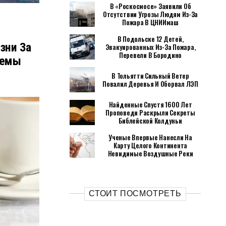
В «Роскосмосе» Заявили Об
Отсутствии Угрозы Людям Из-За
Пожара В ЦНИИмаш
В Подольске 12 Детей,
зни За
Эвакуированных Из-За Пожара,
Перевели В Бородино
темы
В Тольятти Сильный Ветер
Повалил Деревья И Оборвал ЛЭП
Найденные Спустя 1600 Лет
Проповеди Раскрыли Секреты
Библейской Колдуньи
Ученые Впервые Нанесли На
Карту Целого Континента
Невидимые Воздушные Реки
СТОИТ ПОСМОТРЕТЬ