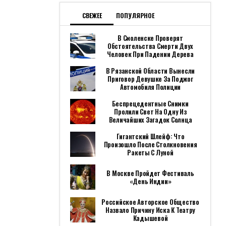
СВЕЖЕЕ
ПОПУЛЯРНОЕ
В Смоленске Проверят
Обстоятельства Смерти Двух
Человек При Падении Дерева
В Рязанской Области Вынесли
Приговор Девушке За Поджог
Автомобиля Полиции
Беспрецедентные Снимки
Пролили Свет На Одну Из
Величайших Загадок Солнца
Гигантский Шлейф: Что
Произошло После Столкновения
Ракеты С Луной
В Москве Пройдет Фестиваль
«День Индии»
Российское Авторское Общество
Назвало Причину Иска К Театру
Кадышевой