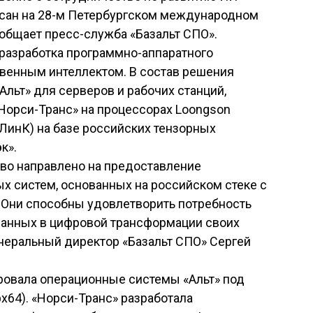
исан на 28-м Петербургском международном
общает пресс-служба «Базальт СПО».
 разработка программно-аппаратного
твенным интеллектом. В состав решения
льт» для серверов и рабочих станций,
Норси-Транс» на процессорах Loongson
(ЛинК) на базе российских тензорных
к».
тво направлено на предоставление
х систем, основанных на российском стеке с
 Они способны удовлетворить потребность
ванных в цифровой трансформации своих
енеральный директор «Базальт СПО» Сергей
ровала операционные системы «Альт» под
х64). «Норси-Транс» разработала