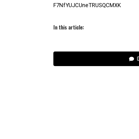
F7NfYUJCUneTRUSQCMXK
In this article:
О