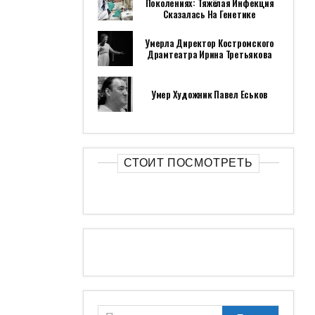
Поколениях: Тяжёлая Инфекция
Сказалась На Генетике
Умерла Директор Костромского
Драмтеатра Ирина Третьякова
Умер Художник Павел Еськов
СТОИТ ПОСМОТРЕТЬ