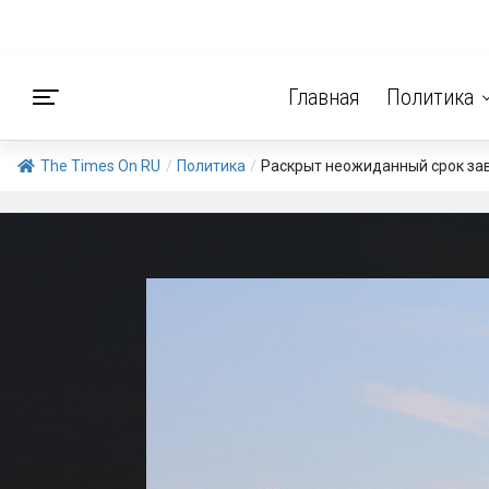
Главная
Политика
The Times On RU
/
Политика
/
Раскрыт неожиданный срок за