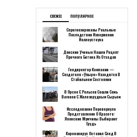
СВЕЖЕЕ
ПОПУЛЯРНОЕ
Спрогнозированы Реальные
Последствия Извержения
Йеллоустоуна
Донские Ученые Нашли Рецепт
Прочного Бетона Из Отходов
Гендиректор Компании —
Создателя «Упыря» Находится В
Стабильном Состоянии
В Орске С Рельсов Сошли Семь
Вагонов С Железорудным Сырьем
Исследование Перевернуло
Представление О Красоте:
Японские Мужчины Выбирают
Грудь
Коронавирус Оставил След В