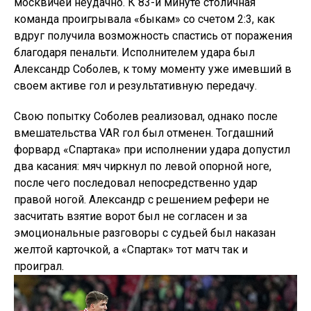
москвичей неудачно. К 83-й минуте столичная
команда проигрывала «быкам» со счетом 2:3, как
вдруг получила возможность спастись от поражения
благодаря пенальти. Исполнителем удара был
Александр Соболев, к тому моменту уже имевший в
своем активе гол и результативную передачу.
Свою попытку Соболев реализовал, однако после
вмешательства VAR гол был отменен. Тогдашний
форвард «Спартака» при исполнении удара допустил
два касания: мяч чиркнул по левой опорной ноге,
после чего последовал непосредственно удар
правой ногой. Александр с решением рефери не
засчитать взятие ворот был не согласен и за
эмоциональные разговоры с судьей был наказан
желтой карточкой, а «Спартак» тот матч так и
проиграл.