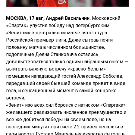
МОСКВА, 17 авг, Андрей Васильчин.
Московский
«Спартак» упустил победу над петербургским
«Зенитом» в центральном матче пятого тура
Российской премьер-лиги. Даже сыграв почти
половину матча в численном большинстве,
подопечные Деяна Станковича остались
довольствоваться только одним набранным очком —
выиграть важную встречу «красно-белым»
помешали нападающий гостей Александр Соболев,
передавший своей бывшей команде привет в виде
гола, и сенсационный момент в самой концовке
встречи.
«Зенит» изо всех сил боролся с натиском «Спартака»,
желавшего реализовать численное преимущество и
все же добиться победы на своем поле, но на
последних минутах при счете 2:2 привез пенальти в
свои ворота: Густаво Мантуан неаккуратно сыграл в