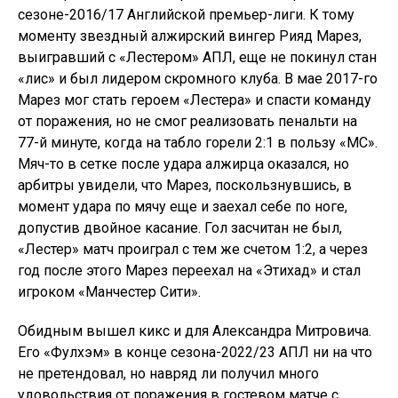
сезоне-2016/17 Английской премьер-лиги. К тому
моменту звездный алжирский вингер Рияд Марез,
выигравший с «Лестером» АПЛ, еще не покинул стан
«лис» и был лидером скромного клуба. В мае 2017-го
Марез мог стать героем «Лестера» и спасти команду
от поражения, но не смог реализовать пенальти на
77-й минуте, когда на табло горели 2:1 в пользу «МС».
Мяч-то в сетке после удара алжирца оказался, но
арбитры увидели, что Марез, поскользнувшись, в
момент удара по мячу еще и заехал себе по ноге,
допустив двойное касание. Гол засчитан не был,
«Лестер» матч проиграл с тем же счетом 1:2, а через
год после этого Марез переехал на «Этихад» и стал
игроком «Манчестер Сити».
Обидным вышел кикс и для Александра Митровича.
Его «Фулхэм» в конце сезона-2022/23 АПЛ ни на что
не претендовал, но навряд ли получил много
удовольствия от поражения в гостевом матче с