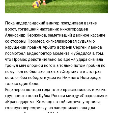
Пока нидерландский вингер праздновал взятие
ворот, тогдашний наставник нижегородцев
Александр Кержаков, заметивший двойное касание
со стороны Промеса, сигнализировал судьям о
нарушении правил. Арбитр встречи Сергей Иванов
посмотрел видеоповтор момента и убедился в том,
что Промес действительно во время удара сначала
тронул мяч опорной ногой, а только потом пробил по
нему. Гол не был засчитан, а «Спартак» и в этот раз
остался без победы и увез из Нижнего Новгорода
только один балл.
Еще через полтора года то же приключилось в матче
группового этапа Кубка России между «Спартаком» и
«Краснодаром». Команды в той встрече устроили
голевую перестрелку, но завершилась она для