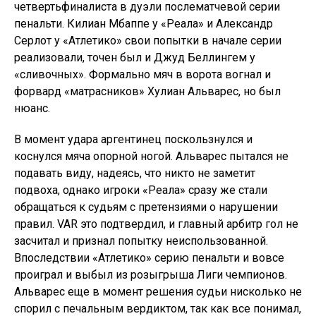
четвертьфиналиста в дуэли послематчевой серии
пенальти. Килиан Мбаппе у «Реала» и Александр
Серлот у «Атлетико» свои попытки в начале серии
реализовали, точен был и Джуд Беллингем у
«сливочных». Формально мяч в ворота вогнал и
форвард «матрасников» Хулиан Альварес, но был
нюанс.
В момент удара аргентинец поскользнулся и
коснулся мяча опорной ногой. Альварес пытался не
подавать виду, надеясь, что никто не заметит
подвоха, однако игроки «Реала» сразу же стали
обращаться к судьям с претензиями о нарушении
правил. VAR это подтвердил, и главный арбитр гол не
засчитал и признал попытку неиспользованной.
Впоследствии «Атлетико» серию пенальти и вовсе
проиграл и выбыл из розыгрыша Лиги чемпионов.
Альварес еще в момент решения судьи нисколько не
спорил с печальным вердиктом, так как все понимал,