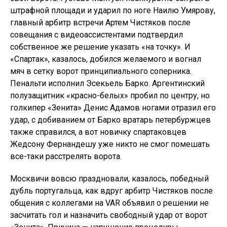
штрафной площади и ударил по ноге Наилю Умярову,
главный арбитр встречи Артем Чистяков после
совещания с видеоассистентами подтвердил
собственное же решение указать «на точку». И
«Спартак», казалось, добился желаемого и вогнал
мяч в сетку ворот принципиального соперника.
Пенальти исполнил Эсекьель Барко. Аргентинский
полузащитник «красно-белых» пробил по центру, но
голкипер «Зенита» Денис Адамов ногами отразил его
удар, с добиванием от Барко вратарь петербуржцев
также справился, а вот новичку спартаковцев
Жедсону Фернандешу уже никто не смог помешать
все-таки расстрелять ворота.
Москвичи вовсю праздновали, казалось, победный
дубль португальца, как вдруг арбитр Чистяков после
общения с коллегами на VAR объявил о решении не
засчитать гол и назначить свободный удар от ворот