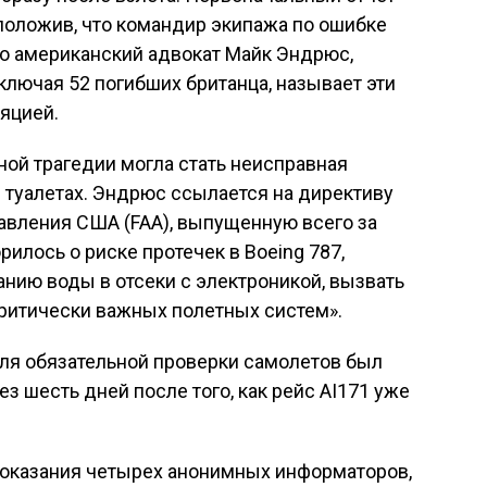
положив, что командир экипажа по ошибке
ко американский адвокат Майк Эндрюс,
лючая 52 погибших британца, называет эти
яцией.
ной трагедии могла стать неисправная
 туалетах. Эндрюс ссылается на директиву
авления США (FAA), выпущенную всего за
рилось о риске протечек в Boeing 787,
анию воды в отсеки с электроникой, вызвать
критически важных полетных систем».
для обязательной проверки самолетов был
ез шесть дней после того, как рейс AI171 уже
оказания четырех анонимных информаторов,