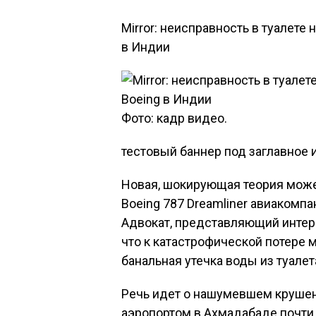
Mirror: неисправность в туалете
в Индии
Фото: кадр видео.
тестовый баннер под заглавное
Новая, шокирующая теория може
Boeing 787 Dreamliner авиакомпан
Адвокат, представляющий интер
что к катастрофической потере 
банальная утечка воды из туалета
Речь идет о нашумевшем крушен
аэропортом в Ахмадабаде почти 