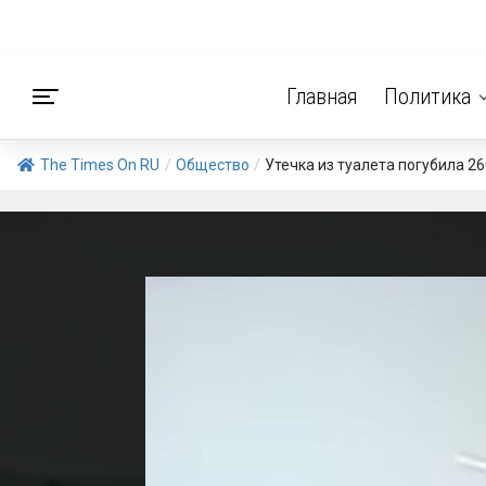
Главная
Политика
The Times On RU
/
Общество
/
Утечка из туалета погубила 260