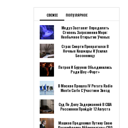
СВЕЖЕЕ
ПОПУЛЯРНОЕ
Медуз Заставят Определять
Степень Загрязнения Моря:
Необычное Открытие Ученых
Страх Смерти Превратился В
Ночные Кошмары И Усилил
Бессонницу
Петров И Бурунов Объединились
Ради Шоу «Форт»
В Москве Прошла IV Регата Radio
Monte Carlo С Участием Звезд
Суд По Делу Задержанной В США
Россиянки Пройдёт 12 Августа
Машков Предложил Путину Свою
Расшифровку Аббревиатуры СВО