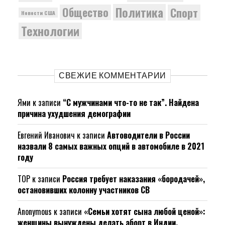
Политика
Общество
Спорт
Новости США
Технологии
СВЕЖИЕ КОММЕНТАРИИ
Ями
к записи
“С мужчинами что-то не так”. Найдена
причина ухудшения демографии
Евгений Иванович
к записи
Автоводители в России
назвали 8 самых важных опций в автомобиле в 2021
году
ТОР
к записи
Россия требует наказания «бородачей»,
остановивших колонну участников СВ
Anonymous
к записи
«Семьи хотят сына любой ценой»:
женщины вынуждены делать аборт в Индии.