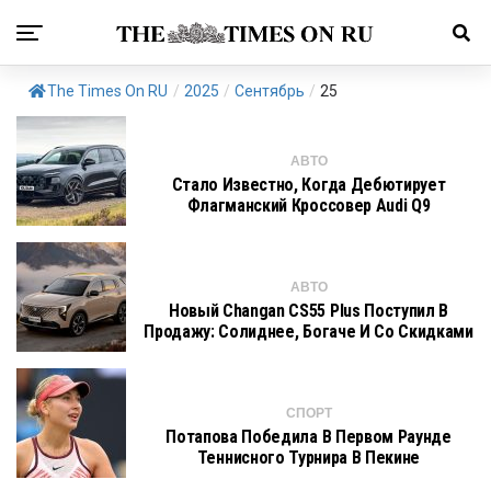
The Times On RU
/
2025
/
Сентябрь
/
25
АВТО
Стало Известно, Когда Дебютирует
Флагманский Кроссовер Audi Q9
АВТО
Новый Changan CS55 Plus Поступил В
Продажу: Солиднее, Богаче И Со Скидками
СПОРТ
Потапова Победила В Первом Раунде
Теннисного Турнира В Пекине