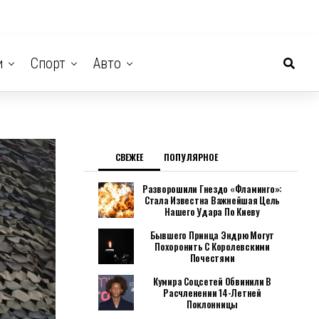
и
Спорт
Авто
СВЕЖЕЕ
ПОПУЛЯРНОЕ
Разворошили Гнездо «Фламинго»:
Стала Известна Важнейшая Цель
Нашего Удара По Киеву
Бывшего Принца Эндрю Могут
Похоронить С Королевскими
Почестями
Кумира Соцсетей Обвинили В
Расчленении 14-Летней
Поклонницы