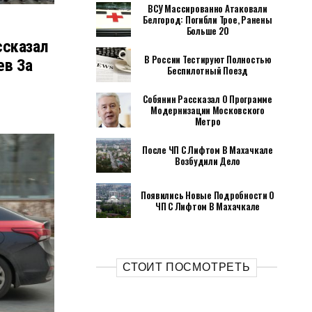
ВСУ Массированно Атаковали
Белгород: Погибли Трое, Ранены
Больше 20
ссказал
В России Тестируют Полностью
ев За
Беспилотный Поезд
Собянин Рассказал О Программе
Модернизации Московского
Метро
После ЧП С Лифтом В Махачкале
Возбудили Дело
Появились Новые Подробности О
ЧП С Лифтом В Махачкале
СТОИТ ПОСМОТРЕТЬ