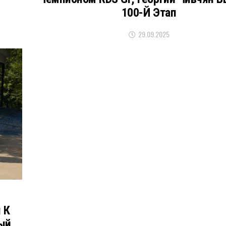
100-Й Этап
29.09.2025
 К
ый