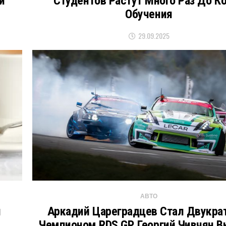
и
Студентов Растут Много Раз До К
Обучения
29.09.2025
АВТО
и
Аркадий Цареградцев Стал Двукр
Чемпионом RDS GP, Георгий Чивчян В