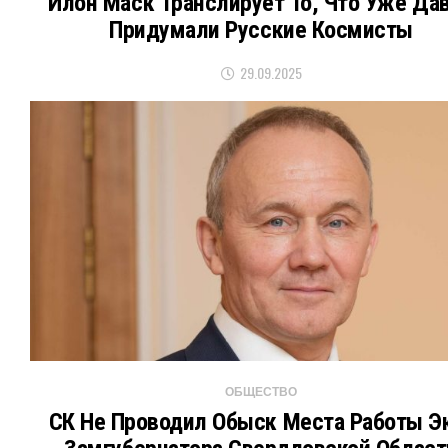
Илон Маск Транслирует То, Что Уже Да
Придумали Русские Космисты
29.09.2025
ОБЩЕСТВО
СК Не Проводил Обыск Места Работы Э