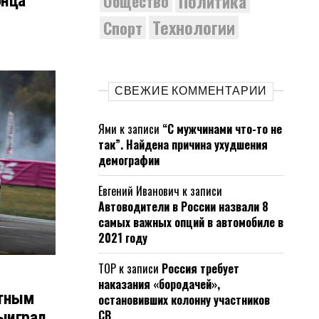
Политика
Общество
онца
Технологии
Спорт
СВЕЖИЕ КОММЕНТАРИИ
Ями
к записи
“С мужчинами что-то не
так”. Найдена причина ухудшения
демографии
Евгений Иванович
к записи
Автоводители в России назвали 8
самых важных опций в автомобиле в
2021 году
ТОР
к записи
Россия требует
наказания «бородачей»,
атным
остановивших колонну участников
СВ
ыиграл