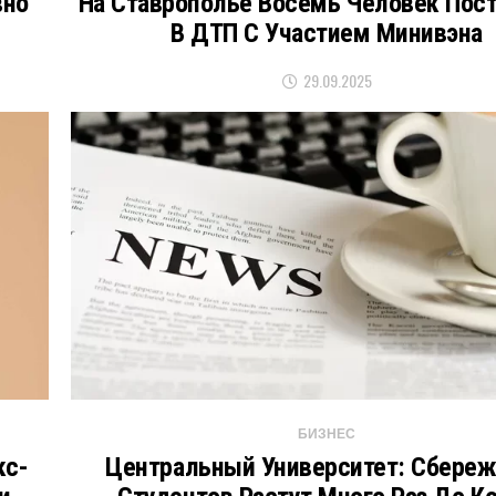
вно
На Ставрополье Восемь Человек Пос
В ДТП С Участием Минивэна
29.09.2025
БИЗНЕС
кс-
Центральный Университет: Сбере