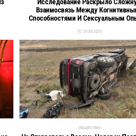
Из
Исследование Раскрыло Сложн
Взаимосвязь Между Когнитивны
Способностями И Сексуальным О
29.09.2025
ОБЩЕСТВО