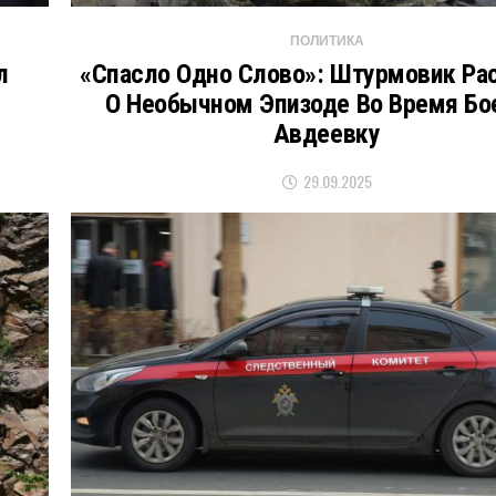
ПОЛИТИКА
л
«Спасло Одно Слово»: Штурмовик Ра
О Необычном Эпизоде Во Время Бо
Авдеевку
29.09.2025