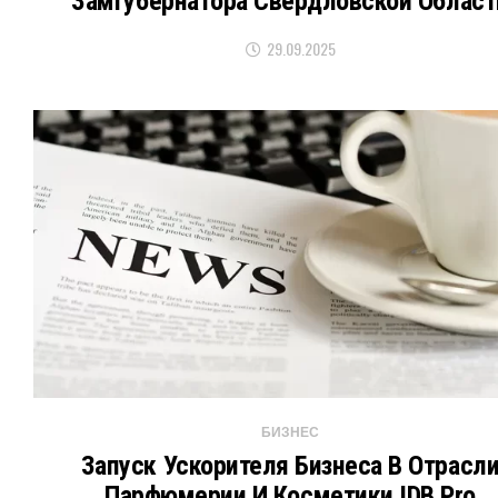
Замгубернатора Свердловской Област
29.09.2025
БИЗНЕС
Запуск Ускорителя Бизнеса В Отрасл
Парфюмерии И Косметики IDB Pro