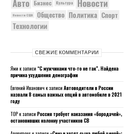
Новости
Авто
Бизнес
Культура
Политика
Общество
Спорт
Новости США
Технологии
СВЕЖИЕ КОММЕНТАРИИ
Ями
к записи
“С мужчинами что-то не так”. Найдена
причина ухудшения демографии
Евгений Иванович
к записи
Автоводители в России
назвали 8 самых важных опций в автомобиле в 2021
году
ТОР
к записи
Россия требует наказания «бородачей»,
остановивших колонну участников СВ
Anonymous
к записи
«Семьи хотят сына любой ценой»: