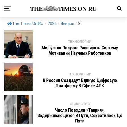
The Times On RU
/
2026
/
Январь
/
8
ТЕХНОЛОГИИ
Мишустин Поручил Расширить Систему
Мотивации Научных Работников
ТЕХНОЛОГИИ
В России Создадут Единую Цифровую
Платформу В Сфере АПК
ОБЩЕСТВО
Число Поездов «Таврия»,
Задерживающихся В Пути, Сократилось До
Пяти