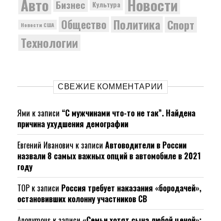
Новости
Авто
Бизнес
Культура
Политика
Общество
Спорт
Новости США
Технологии
СВЕЖИЕ КОММЕНТАРИИ
Ями
к записи
“С мужчинами что-то не так”. Найдена
причина ухудшения демографии
Евгений Иванович
к записи
Автоводители в России
назвали 8 самых важных опций в автомобиле в 2021
году
ТОР
к записи
Россия требует наказания «бородачей»,
остановивших колонну участников СВ
Anonymous
к записи
«Семьи хотят сына любой ценой»: