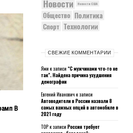
Новости
Новости США
Политика
Общество
Технологии
Спорт
СВЕЖИЕ КОММЕНТАРИИ
Ями
к записи
“С мужчинами что-то не
так”. Найдена причина ухудшения
демографии
Евгений Иванович
к записи
Автоводители в России назвали 8
самых важных опций в автомобиле в
рамп В
2021 году
ТОР
к записи
Россия требует