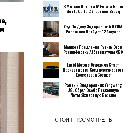
В Москве Прошла IV Регата Radio
Monte Carlo С Участием Звезд
а,
Суд По Делу Задержанной В США
ем
Россиянки Пройдёт 12 Августа
Машков Предложил Путину Свою
Расшифровку Аббревиатуры СВО
Lucid Motors Отложила Старт
Производства Среднеразмерного
Кроссовера Cosmos
Рамный Внедорожник Yangwang
U8L Обрёл Особо Роскошную
Четырёхместную Версию
СТОИТ ПОСМОТРЕТЬ