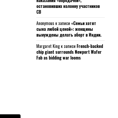
наказания «бородачей»,
остановивших колонну участников
СВ
Anonymous
к записи
«Семьи хотят
сына любой ценой»: женщины
вынуждены делать аборт в Индии.
Margaret King
к записи
French-backed
chip giant surrounds Newport Wafer
Fab as bidding war looms