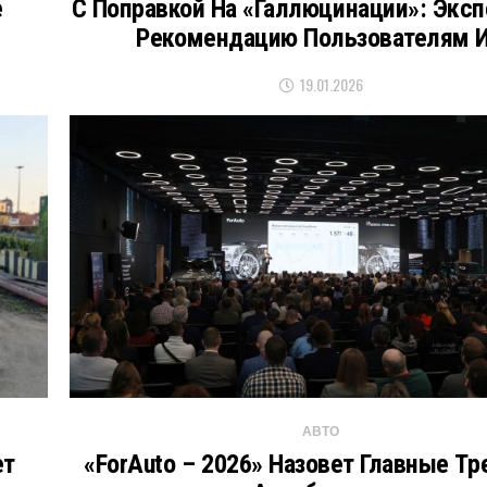
е
С Поправкой На «галлюцинации»: Эксп
Рекомендацию Пользователям 
19.01.2026
АВТО
ет
«ForAuto – 2026» Назовет Главные Т