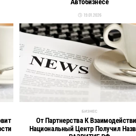
Автобизнесе
19.01.2026
БИЗНЕС
овит
От Партнерства К Взаимодейств
ости
Национальный Центр Получил Назв