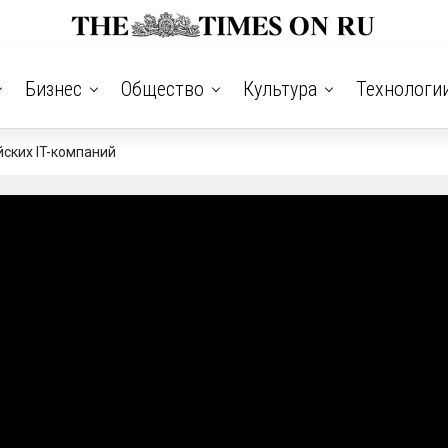
Бизнес
Общество
Культура
Технологи
йских IT-компаний