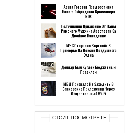
Acura Готовит Предвестника
Нового Гибридного Кроссовера
RDX
Получивший Признание От Папы
Римского Мужчина Арестован За
Двойное Нападение
МЧС Отправил Вертолёт В
Приморье На Поиски Воздушного
Судна
Доллар Был Куплен Бюджетным
Правилом
МВД Призвало Не Заходить В
Банковские Приложения Через
Общественный Wi-Fi
СТОИТ ПОСМОТРЕТЬ