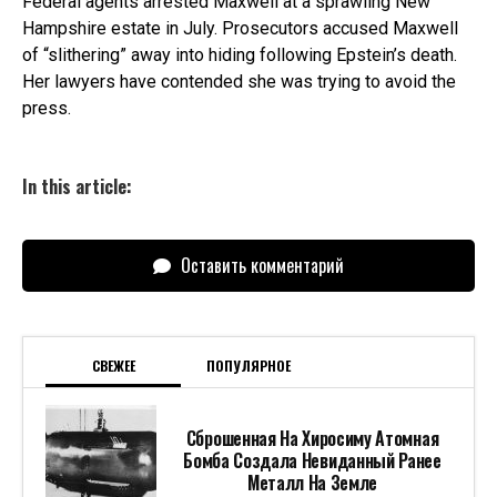
Federal agents arrested Maxwell at a sprawling New
Hampshire estate in July. Prosecutors accused Maxwell
of “slithering” away into hiding following Epstein’s death.
Her lawyers have contended she was trying to avoid the
press.
In this article:
Оставить комментарий
СВЕЖЕЕ
ПОПУЛЯРНОЕ
Сброшенная На Хиросиму Атомная
Бомба Создала Невиданный Ранее
Металл На Земле