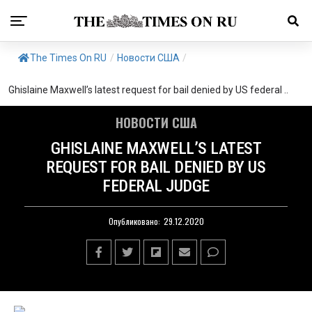
The Times On RU
/
Новости США
/
Ghislaine Maxwell’s latest request for bail denied by US federal ..
НОВОСТИ США
GHISLAINE MAXWELL’S LATEST
REQUEST FOR BAIL DENIED BY US
FEDERAL JUDGE
Опубликовано:
29.12.2020