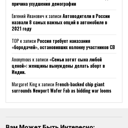
причина ухудшения демографии
Евгений Иванович
к записи
Автоводители в России
назвали 8 самых важных опций в автомобиле в
2021 году
ТОР
к записи
Россия требует наказания
«бородачей», остановивших колонну участников СВ
Anonymous
к записи
«Семьи хотят сына любой
ценой»: женщины вынуждены делать аборт в
Индии.
Margaret King
к записи
French-backed chip giant
surrounds Newport Wafer Fab as bidding war looms
Вам Может Быть Интересно: