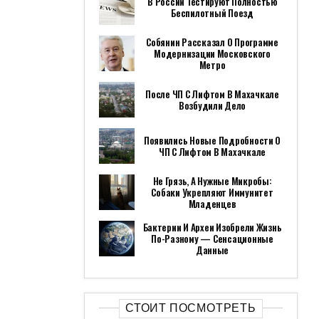
В России Тестируют Полностью
Беспилотный Поезд
Собянин Рассказал О Программе
Модернизации Московского
Метро
После ЧП С Лифтом В Махачкале
Возбудили Дело
Появились Новые Подробности О
ЧП С Лифтом В Махачкале
Не Грязь, А Нужные Микробы:
Собаки Укрепляют Иммунитет
Младенцев
Бактерии И Археи Изобрели Жизнь
По-Разному — Сенсационные
Данные
СТОИТ ПОСМОТРЕТЬ