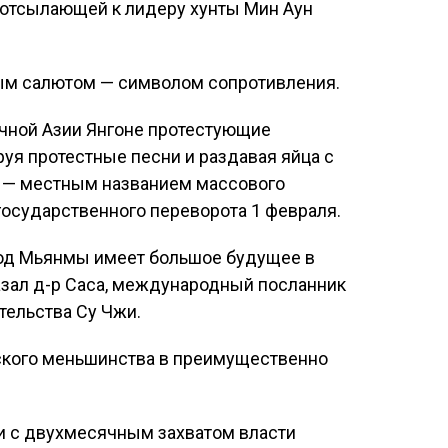
, отсылающей к лидеру хунты Мин Аун
ым салютом — символом сопротивления.
чной Азии Янгоне протестующие
уя протестные песни и раздавая яйца с
 — местным названием массового
государственного переворота 1 февраля.
арод Мьянмы имеет большое будущее в
азал д-р Саса, международный посланник
тельства Су Чжи.
ского меньшинства в преимущественно
зи с двухмесячным захватом власти