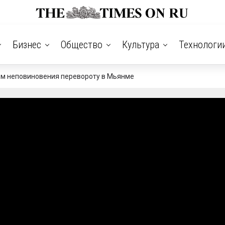
Бизнес
Общество
Культура
Технологи
ом неповиновения перевороту в Мьянме