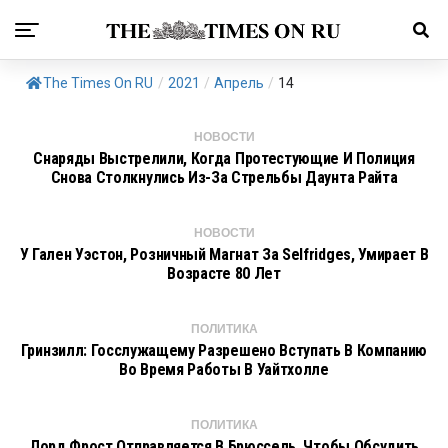
The Times On RU
/
2021
/
Апрель
/
14
НОВОСТИ
Снаряды Выстрелили, Когда Протестующие И Полиция
Снова Столкнулись Из-За Стрельбы Даунта Райта
НОВОСТИ
У Гален Уэстон, Розничный Магнат За Selfridges, Умирает В
Возрасте 80 Лет
ПОЛИТИКА
Гринзилл: Госслужащему Разрешено Вступать В Компанию
Во Время Работы В Уайтхолле
ПОЛИТИКА
Лорд Фрост Отправляется В Брюссель, Чтобы Обсудить