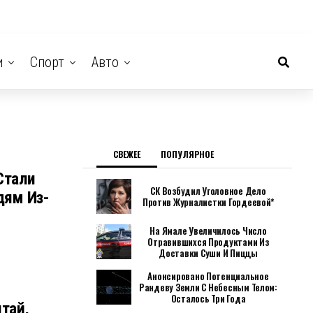
и
Спорт
Авто
СВЕЖЕЕ
ПОПУЛЯРНОЕ
Стали
СК Возбудил Уголовное Дело
ям Из-
Против Журналистки Гордеевой*
На Ямале Увеличилось Число
Отравившихся Продуктами Из
Доставки Суши И Пиццы
Анонсировано Потенциальное
Рандеву Земли С Небесным Телом:
Осталось Три Года
тай,