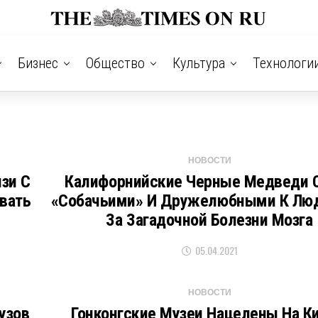
Бизнес
Общество
Культура
Технологи
НОВОСТИ
зи С
Калифорнийские Черные Медведи 
вать
«собачьими» И Дружелюбными К Люд
За Загадочной Болезни Мозга
05.04.2021
НОВОСТИ
узов
Гонконгские Музеи Нацелены На Ки