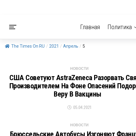
Главная
Политика
The Times On RU
/
2021
/
Апрель
/
5
НОВОСТИ
США Советуют AstraZeneca Разорвать Свя
Производителем На Фоне Опасений Подор
Веру В Вакцины
05.04.2021
НОВОСТИ
Брюссельские Автобусы Изгоняют Франц