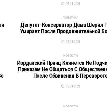
05.04.2021
ПОЛИТИКА
ая
Депутат-Консерватор Дама Шерил Г
Умирает После Продолжительной Б
05.04.2021
НОВОСТИ
Иорданский Принц Клянется Не Подч
Приказам Не Общаться С Обществен
Во
После Обвинения В Переворот
05.04.2021
НОВОСТИ