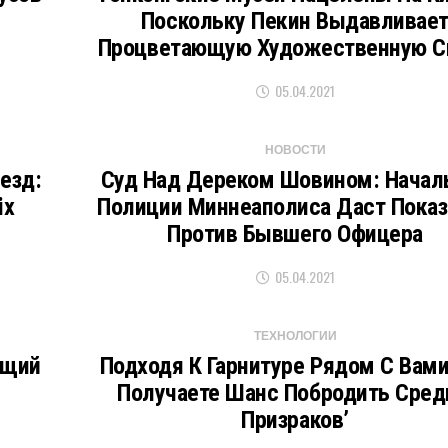
Поскольку Пекин Выдавливае
Процветающую Художественную С
05.04.2021
НОВОСТИ
езд:
Суд Над Дереком Шовином: Начал
ix
Полиции Миннеаполиса Даст Показ
Против Бывшего Офицера
05.04.2021
ТЕХНОЛОГИИ
ющий
Подходя К Гарнитуре Рядом С Вами
Получаете Шанс Побродить Сред
Призраков’