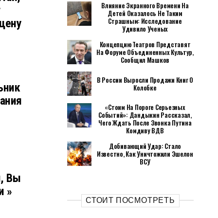
Влияние Экранного Времени На
т
Детей Оказалось Не Таким
Страшным: Исследование
цену
Удивило Ученых
Концепцию Театров Представят
На Форуме Объединенных Культур,
Сообщил Машков
В России Выросли Продажи Книг О
ьник
Колобке
ания
«Стоим На Пороге Серьезных
Событий»: Дандыкин Рассказал,
Чего Ждать После Звонка Путина
Комдиву ВДВ
Добивающий Удар: Стало
Известно, Как Уничтожили Эшелон
ВСУ
, Вы
и »
СТОИТ ПОСМОТРЕТЬ