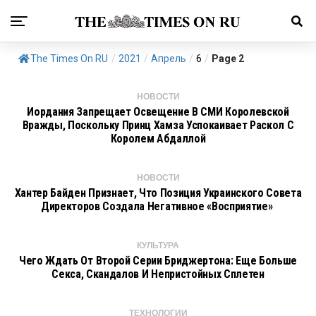
The Times On RU
/
2021
/
Апрель
/
6
/
Page 2
НОВОСТИ
Иордания Запрещает Освещение В СМИ Королевской
Вражды, Поскольку Принц Хамза Успокаивает Раскол С
Королем Абдаллой
НОВОСТИ
Хантер Байден Признает, Что Позиция Украинского Совета
Директоров Создала Негативное «восприятие»
КУЛЬТУРА
Чего Ждать От Второй Серии Бриджертона: Еще Больше
Секса, Скандалов И Непристойных Сплетен
ТЕХНОЛОГИИ