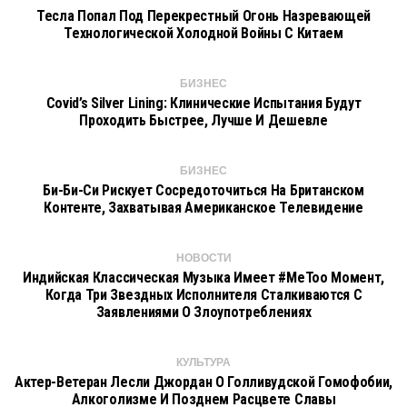
Тесла Попал Под Перекрестный Огонь Назревающей
Технологической Холодной Войны С Китаем
БИЗНЕС
Covid’s Silver Lining: Клинические Испытания Будут
Проходить Быстрее, Лучше И Дешевле
БИЗНЕС
Би-Би-Си Рискует Сосредоточиться На Британском
Контенте, Захватывая Американское Телевидение
НОВОСТИ
Индийская Классическая Музыка Имеет #MeToo Момент,
Когда Три Звездных Исполнителя Сталкиваются С
Заявлениями О Злоупотреблениях
КУЛЬТУРА
Актер-Ветеран Лесли Джордан О Голливудской Гомофобии,
Алкоголизме И Позднем Расцвете Славы