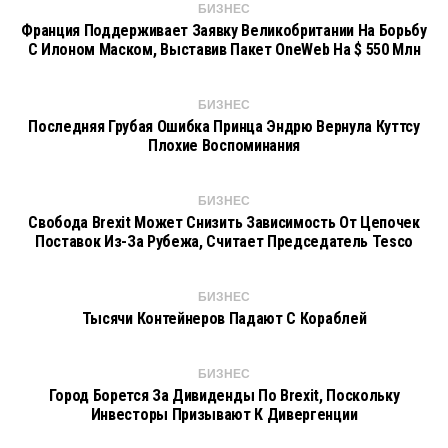
БИЗНЕС
Франция Поддерживает Заявку Великобритании На Борьбу
С Илоном Маском, Выставив Пакет OneWeb На $ 550 Млн
БИЗНЕС
Последняя Грубая Ошибка Принца Эндрю Вернула Куттсу
Плохие Воспоминания
БИЗНЕС
Свобода Brexit Может Снизить Зависимость От Цепочек
Поставок Из-За Рубежа, Считает Председатель Tesco
БИЗНЕС
Тысячи Контейнеров Падают С Кораблей
БИЗНЕС
Город Борется За Дивиденды По Brexit, Поскольку
Инвесторы Призывают К Дивергенции