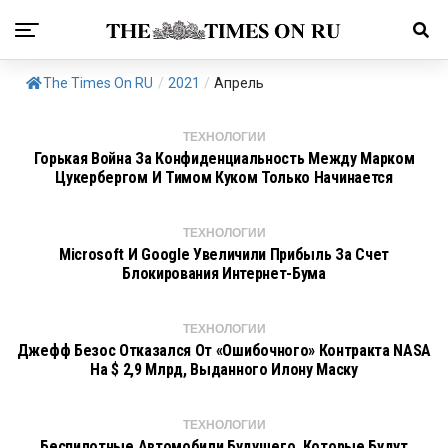
The Times On RU
/
2021
/
Апрель
ТЕХНОЛОГИИ
Горькая Война За Конфиденциальность Между Марком
Цукербергом И Тимом Куком Только Начинается
ТЕХНОЛОГИИ
Microsoft И Google Увеличили Прибыль За Счет
Блокирования Интернет-Бума
ТЕХНОЛОГИИ
Джефф Безос Отказался От «ошибочного» Контракта NASA
На $ 2,9 Млрд, Выданного Илону Маску
ТЕХНОЛОГИИ
Беспилотные Автомобили Будущего, Которые Будут