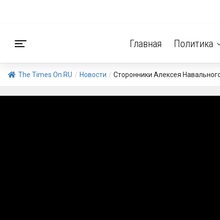
Главная
Политика
The Times On RU
/
Новости
/
Сторонники Алексея Навального