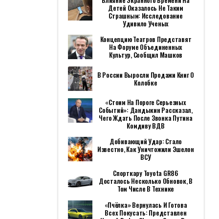
Влияние Экранного Времени На
Детей Оказалось Не Таким
Страшным: Исследование
Удивило Ученых
Концепцию Театров Представят
На Форуме Объединенных
Культур, Сообщил Машков
В России Выросли Продажи Книг О
Колобке
«Стоим На Пороге Серьезных
Событий»: Дандыкин Рассказал,
Чего Ждать После Звонка Путина
Комдиву ВДВ
Добивающий Удар: Стало
Известно, Как Уничтожили Эшелон
ВСУ
Спорткару Toyota GR86
Досталось Несколько Обновок, В
Том Числе В Технике
«Пчёлка» Вернулась И Готова
Всех Покусать: Представлен