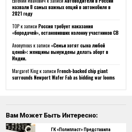
Евгений Иванович
к записи
Автоводители в России
назвали 8 самых важных опций в автомобиле в
2021 году
ТОР
к записи
Россия требует наказания
«бородачей», остановивших колонну участников СВ
Anonymous
к записи
«Семьи хотят сына любой
ценой»: женщины вынуждены делать аборт в
Индии.
Margaret King
к записи
French-backed chip giant
surrounds Newport Wafer Fab as bidding war looms
Вам Может Быть Интересно:
ГК «Полипласт» Представила