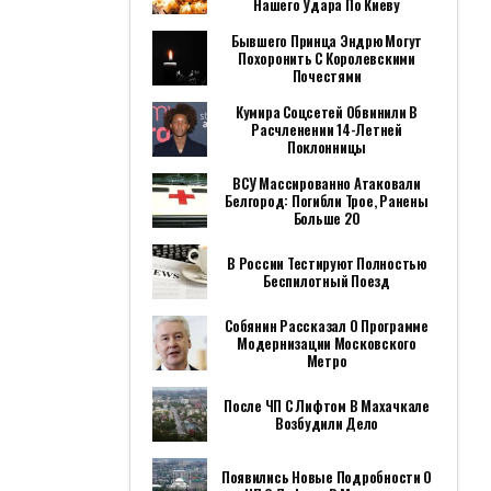
Нашего Удара По Киеву
Бывшего Принца Эндрю Могут
Похоронить С Королевскими
Почестями
Кумира Соцсетей Обвинили В
Расчленении 14-Летней
Поклонницы
ВСУ Массированно Атаковали
Белгород: Погибли Трое, Ранены
Больше 20
В России Тестируют Полностью
Беспилотный Поезд
Собянин Рассказал О Программе
Модернизации Московского
Метро
После ЧП С Лифтом В Махачкале
Возбудили Дело
Появились Новые Подробности О