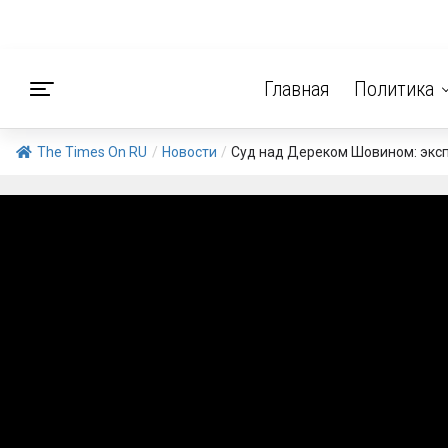
Главная
Политика
The Times On RU
/
Новости
/
Суд над Дереком Шовином: эксп