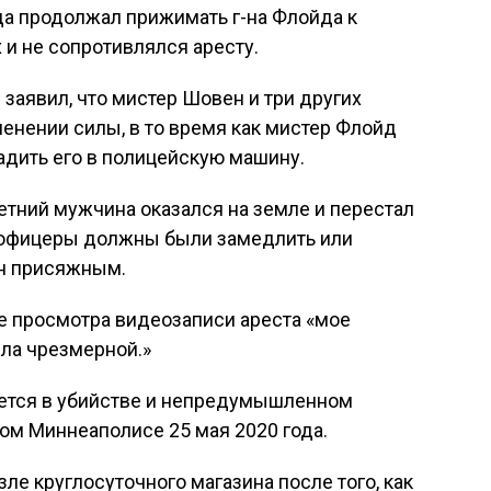
да продолжал прижимать г-на Флойда к
х и не сопротивлялся аресту.
 заявил, что мистер Шовен и три других
енении силы, в то время как мистер Флойд
адить его в полицейскую машину.
-летний мужчина оказался на земле и перестал
т офицеры должны были замедлить или
он присяжным.
ле просмотра видеозаписи ареста «мое
ыла чрезмерной.»
ется в убийстве и непредумышленном
ом Миннеаполисе 25 мая 2020 года.
ле круглосуточного магазина после того, как