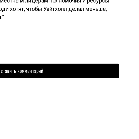
м местным лидерам полномочия и ресурсы
ди хотят, чтобы Уайтхолл делал меньше,
я.”
ставить комментарий