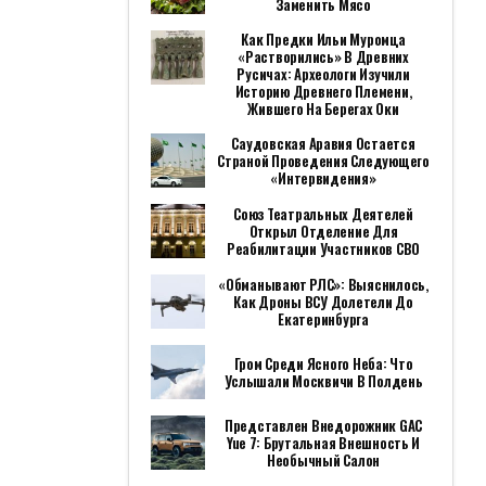
Заменить Мясо
Как Предки Ильи Муромца
«растворились» В Древних
Русичах: Археологи Изучили
Историю Древнего Племени,
Жившего На Берегах Оки
Саудовская Аравия Остается
Страной Проведения Следующего
«Интервидения»
Союз Театральных Деятелей
Открыл Отделение Для
Реабилитации Участников СВО
«Обманывают РЛС»: Выяснилось,
Как Дроны ВСУ Долетели До
Екатеринбурга
Гром Среди Ясного Неба: Что
Услышали Москвичи В Полдень
Представлен Внедорожник GAC
Yue 7: Брутальная Внешность И
Необычный Салон