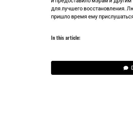
и предоставило мэрам и други
для лучшего восстановления. Лю
пришло время ему прислушатьс
In this article:
О