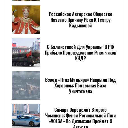
Российское Авторское Общество
Назвало Причину Иска К Театру
Кадышевой
С Баллистикой Для Украины: В РФ
Прибыло Подразделение Ракетчиков
КНДР
Взвод «Птах Мадьяра» Накрыли Под
Херсоном: Подземная База
Уничтожена
Самара Определит Второго
Чемпиона: Финал Региональной Лиги
«VOLGA» По Джимхане Пройдет 9
Августа