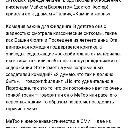
ситкомах, прежде чем ее плодотворные отношения с
писателем Майком Бартлеттом (доктор Фостер)
привели ее к драмам «Палки», «Камни и жизнь».
Комедия важна для Филдинга. В детстве она с
жадностью смотрела классические ситкомы, такие
как Башни Фолти и Последнее из летнего вина. Эта
винтажная комедия подвергается критике, а
эпизоды, содержащие «оскорбительные» материалы,
вытягиваются или снабжены предупреждениями о
содержании. Это играет на уме современных
создателей комедий? «Я думаю, что так и должно
быть», — говорит Филдинг. «Но что удивительно в
Партридже, так это то, что он постоянно идет по очень
тонкой грани — говорит ли он о MeToo или расе, его
персонаж каким-то образом позволяет разделить
горячие темы».
MeToo и женоненавистничество в СМИ — две из