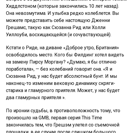
Хиддлстоном (которые закончились 10 лет назад).
Она невозмутима. И улыбка редко колеблется. Вы
можете представить себе настоящую Дженни
Грешамс, такую ​​как Сюзанна Рид или Холли
Уиллоуби, восхищающейся (и сочувствующей).
Кстати о Риде, на диване «Доброе утро, Британия»
освободилось место. Кого бы Филдинг хотел видеть
на замену Пирсу Моргану? «Думаю, я бы отлично
поработала», — без колебаний говорит она. «Я и
Сюзанна Рид, у нас будет абсолютный бунт. И мы
наконец-то изменим вековую динамику скряги-
старика и гламурного приятеля. Может, у нас будет
два гламурных приятеля ».
По иронии судьбы, в противоположность тому, что
произошло на GMB, первая серия This Time
закончилась тем, что Грешэм улетел со съемочной
площадки, в ее случае после слишком большого