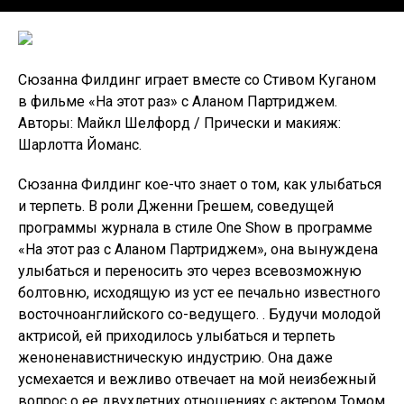
Сюзанна Филдинг играет вместе со Стивом Куганом
в фильме «На этот раз» с Аланом Партриджем.
Авторы: Майкл Шелфорд / Прически и макияж:
Шарлотта Йоманс.
Сюзанна Филдинг кое-что знает о том, как улыбаться
и терпеть. В роли Дженни Грешем, соведущей
программы журнала в стиле One Show в программе
«На этот раз с Аланом Партриджем», она вынуждена
улыбаться и переносить это через всевозможную
болтовню, исходящую из уст ее печально известного
восточноанглийского со-ведущего. . Будучи молодой
актрисой, ей приходилось улыбаться и терпеть
женоненавистническую индустрию. Она даже
усмехается и вежливо отвечает на мой неизбежный
вопрос о ее двухлетних отношениях с актером Томом