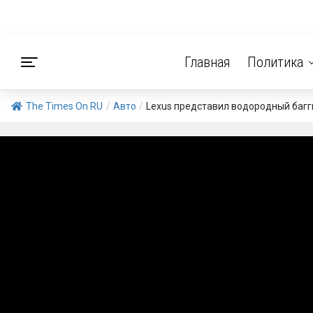
Главная
Политика
The Times On RU
/
Авто
/
Lexus представил водородный багг