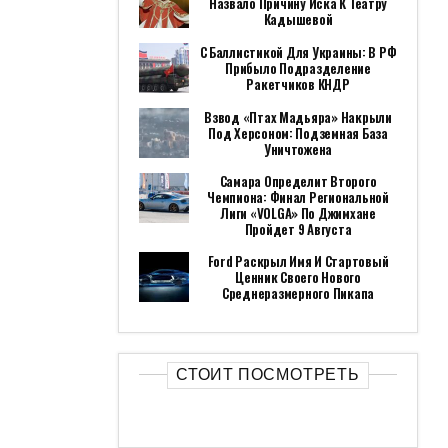
Назвало Причину Иска К Театру
Кадышевой
С Баллистикой Для Украины: В РФ
Прибыло Подразделение
Ракетчиков КНДР
Взвод «Птах Мадьяра» Накрыли
Под Херсоном: Подземная База
Уничтожена
Самара Определит Второго
Чемпиона: Финал Региональной
Лиги «VOLGA» По Джимхане
Пройдет 9 Августа
Ford Раскрыл Имя И Стартовый
Ценник Своего Нового
Среднеразмерного Пикапа
СТОИТ ПОСМОТРЕТЬ