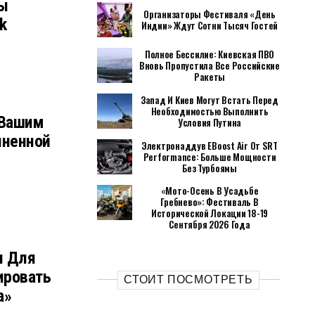
ты
Организаторы Фестиваля «День
k
Индии» Ждут Сотни Тысяч Гостей
Полное Бессилие: Киевская ПВО
Вновь Пропустила Все Российские
Ракеты
Запад И Киев Могут Встать Перед
Необходимостью Выполнить
 Вашим
Условия Путина
лненной
Электронаддув EBoost Air От SRT
Performance: Больше Мощности
Без Турбоямы
«Мото-Осень В Усадьбе
Гребнево»: Фестиваль В
Исторической Локации 18-19
Сентября 2026 Года
и Для
ировать
СТОИТ ПОСМОТРЕТЬ
а»