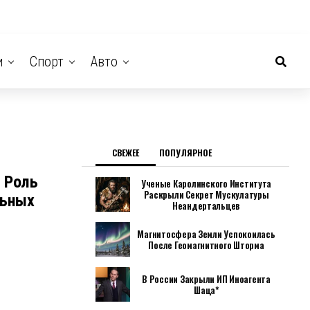
и
Спорт
Авто
СВЕЖЕЕ
ПОПУЛЯРНОЕ
 Роль
Ученые Каролинского Института
Раскрыли Секрет Мускулатуры
льных
Неандертальцев
Магнитосфера Земли Успокоилась
После Геомагнитного Шторма
В России Закрыли ИП Иноагента
Шаца*