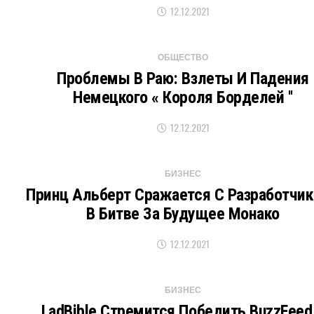
12.12.2021
ОБЩЕСТВО
Проблемы В Раю: Взлеты И Падения
Немецкого « Короля Борделей ''
12.12.2021
БИЗНЕС
Принц Альберт Сражается С Разработчи
В Битве За Будущее Монако
12.12.2021
БИЗНЕС
LadBible Стремится Победить BuzzFeed