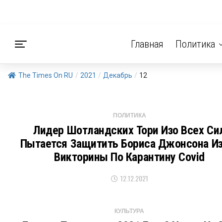
Главная
Политика
The Times On RU
/
2021
/
Декабрь
/
12
ПОЛИТИКА
Лидер Шотландских Тори Изо Всех Си
Пытается Защитить Бориса Джонсона Из
Викторины По Карантину Covid
12.12.2021
КУЛЬТУРА