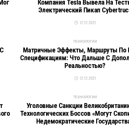
Мог
Компания Tesla Вывела На Тес
Электрический Пикап Cybertruc
12.12.2021
ТЕХНОЛОГИИ
 С
Матричные Эффекты, Маршруты По
Спецификациям: Что Дальше С Допо
Реальностью?
12.12.2021
ТЕХНОЛОГИИ
т
Уголовные Санкции Великобритани
вого
Технологических Боссов «могут Скоп
Недемократические Государств