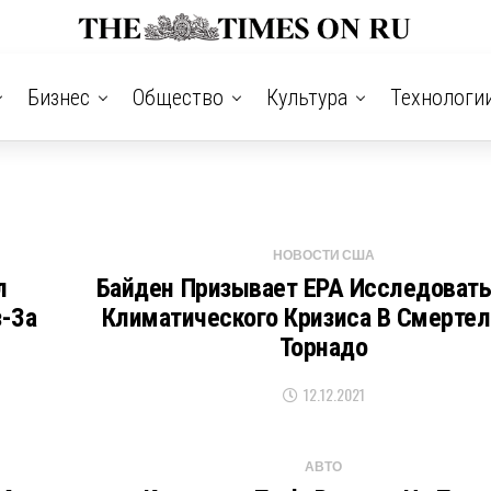
Бизнес
Общество
Культура
Технологи
НОВОСТИ США
л
Байден Призывает EPA Исследовать
-За
Климатического Кризиса В Смерте
Торнадо
12.12.2021
АВТО