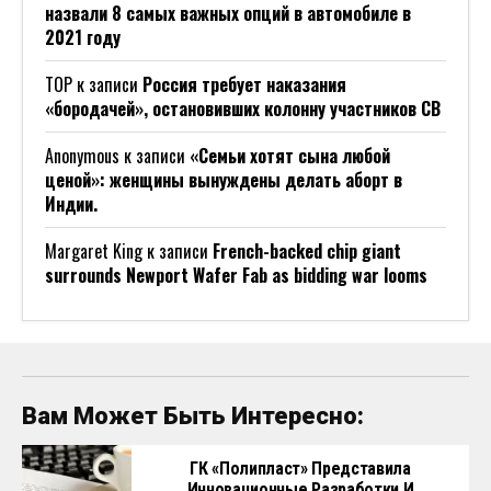
назвали 8 самых важных опций в автомобиле в
2021 году
ТОР
к записи
Россия требует наказания
«бородачей», остановивших колонну участников СВ
Anonymous
к записи
«Семьи хотят сына любой
ценой»: женщины вынуждены делать аборт в
Индии.
Margaret King
к записи
French-backed chip giant
surrounds Newport Wafer Fab as bidding war looms
Вам Может Быть Интересно:
ГК «Полипласт» Представила
Инновационные Разработки И