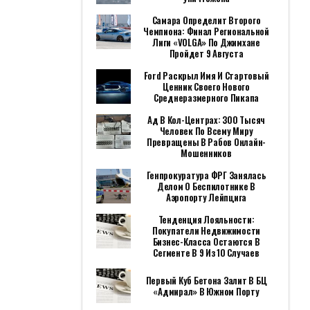
Самара Определит Второго
Чемпиона: Финал Региональной
Лиги «VOLGA» По Джимхане
Пройдет 9 Августа
Ford Раскрыл Имя И Стартовый
Ценник Своего Нового
Среднеразмерного Пикапа
Ад В Кол-Центрах: 300 Тысяч
Человек По Всему Миру
Превращены В Рабов Онлайн-
Мошенников
Генпрокуратура ФРГ Занялась
Делом О Беспилотнике В
Аэропорту Лейпцига
Тенденция Лояльности:
Покупатели Недвижимости
Бизнес-Класса Остаются В
Сегменте В 9 Из 10 Случаев
Первый Куб Бетона Залит В БЦ
«Адмирал» В Южном Порту