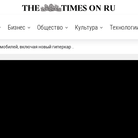
Бизнес
Общество
Культура
Технологи
томобилей, включая новый гиперкар ..