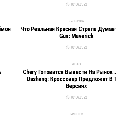
02.06.2022
КУЛЬТУРА
ймон
Что Реальная Красная Стрела Думает
Gun: Maverick
02.06.2022
АВТО
A
Chery Готовится Вывести На Рынок 
Dasheng: Кроссовер Предложат В 
Версиях
02.06.2022
БИЗНЕС