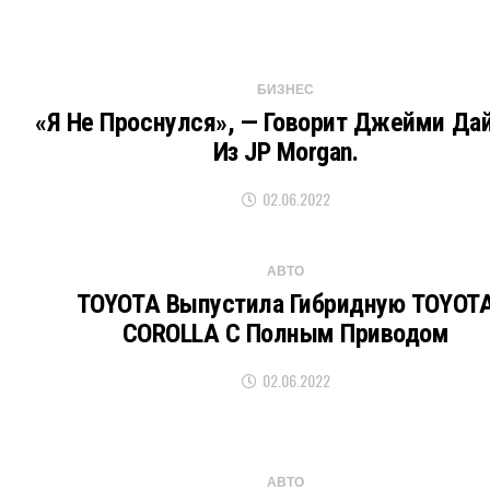
БИЗНЕС
«Я Не Проснулся», — Говорит Джейми Да
Из JP Morgan.
02.06.2022
АВТО
TOYOTA Выпустила Гибридную TOYOT
COROLLA С Полным Приводом
02.06.2022
АВТО