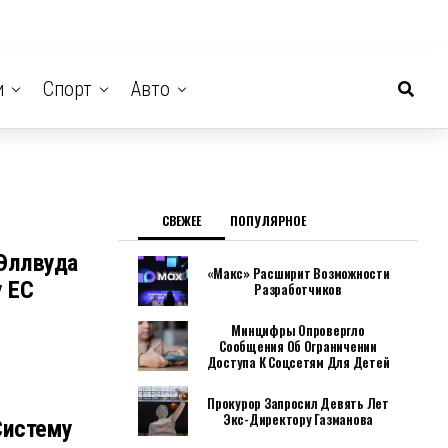
и
Спорт
Авто
СВЕЖЕЕ
ПОПУЛЯРНОЕ
 Эллвуда
«Макс» Расширит Возможности
 ЕС
Разработчиков
Минцифры Опровергло
Сообщения Об Ограничении
Доступа К Соцсетям Для Детей
Прокурор Запросил Девять Лет
Экс-Директору Газманова
Систему