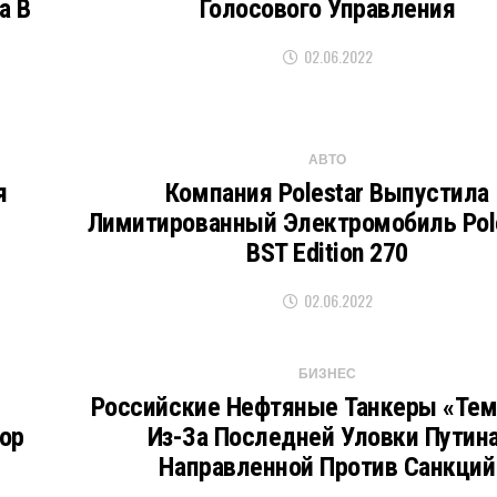
a В
Голосового Управления
02.06.2022
АВТО
я
Компания Polestar Выпустила
Лимитированный Электромобиль Pole
BST Edition 270
02.06.2022
БИЗНЕС
Российские Нефтяные Танкеры «те
ор
Из-За Последней Уловки Путина
Направленной Против Санкций