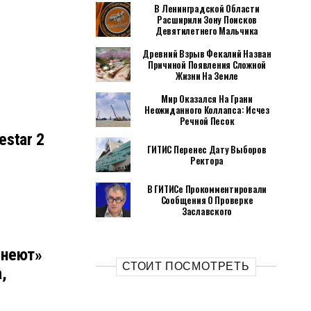
В Ленинградской Области
Расширили Зону Поисков
Девятилетнего Мальчика
Древний Взрыв Фекалий Назван
Причиной Появления Сложной
Жизни На Земле
Мир Оказался На Грани
Неожиданного Коллапса: Исчез
Речной Песок
star 2
ГИТИС Перенес Дату Выборов
Ректора
В ГИТИСе Прокомментировали
Сообщения О Проверке
Заславского
мнеют»
СТОИТ ПОСМОТРЕТЬ
,