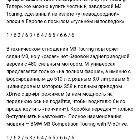
Теперь же можно купить честный, заводской M3
Touring, сделанный на излёте «углеводородной»
эпохи в Европе с посылом «гульнём напоследок».
1 / 6 2 / 6 3 / 6 4 / 6 5 / 6 6 / 6
В техническом отношении M3 Touring повторяет
седан М3, но у «сарая» нет базовой заднеприводной
версии с 480-сильным мотором. М-универсал
предлагается только «на полном фарше», а именно с
форсированным до 510 л.с. рядным 3,0-литровым 6-
цилиндровым мотором S58 и полным приводом
хDrive с дрифт-режимом (в нём мощность на
переднюю ось не подаётся, чтобы водителю было
проще крутить «пончики»). Коробка передач — только
8-ступенчатый «автомат». Полное наименование
модели — BMW M3 Competition Touring with M xDrive.
1 / 6 2 / 6 3 / 6 4 / 6 5 / 6 6 / 6