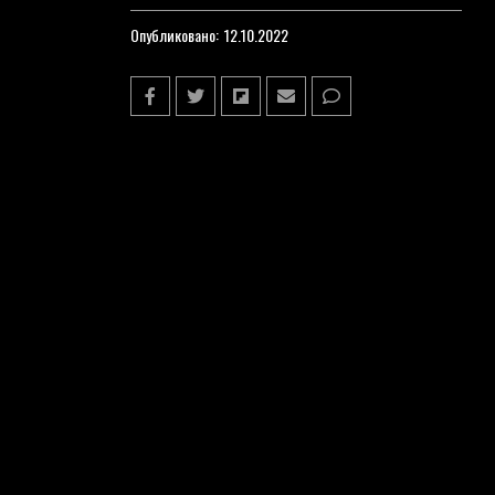
Опубликовано:
12.10.2022
СВЕЖЕЕ
ПОПУЛЯРНОЕ
В России Закрыли ИП Иноагента
Шаца*
Организаторы Фестиваля «День
Индии» Ждут Сотни Тысяч Гостей
Полное Бессилие: Киевская ПВО
Вновь Пропустила Все
Российские Ракеты