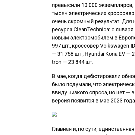
Прочие новшества — такие же, ка
ходе обновления дизайн экстерье
увеличения жёсткости добавлен
перенастроены рулевое управлен
крупные приборный и мультимед
соответственно), мультимедийны
него не нужно было тянуться, а 
равно как и слот для загрузки C
расширен функционал электронн
1 / 2 2 / 2
Добавим, что в апреле этого го
полноприводный двухмоторный э
модульной платформе e-TNGA, у 
меньше, чем у обновлённого UX 
появится в конце этого года.