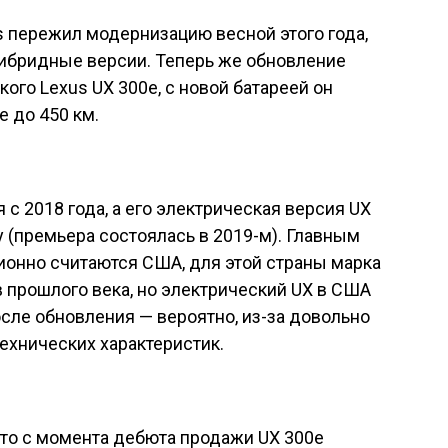
овлённые гибридные версии Lexus UX, мы
ий UX 300e компания тихо списала в архив
в итоге обновили и его, в продаже обновлённая
.
 обновка — батарея с увеличенной с 54,3 до
 чему максимальный запас хода по циклу WLTP
и с 17-дюймовыми колёсами (с 18-дюймовыми
ция в районе пола, куда интегрирована
женный на передний оси единственный
 максимальные 150 кВт (204 л.с.) и 300 Нм.
мает 7,5 с, максимальная скорость — 160 км/ч.