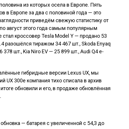
к у гибридных версий UX. Напомним, что в
ра Lexus UX не изменился, зато в кузов для
ы дополнительные точки сварки,
ие и подвеска, в салоне появились более
ийный экраны (8 и 12,3 дюйма
й теперь глубже сдвинут в салон, чтобы до
тачпад на центральном тоннеле упразднён,
D — он сегодня никому не нужен. Кроме того,
ых ассистентов водителя.
да марка Lexus представила среднеразмерный
лектрический кроссовер RZ 450e на
него запас хода на одной зарядке даже
300e — около 400 км. В продаже Lexus RZ 450e