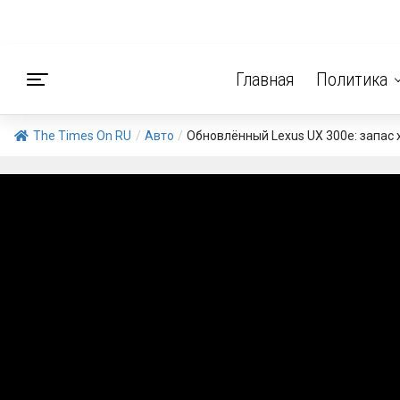
Главная
Политика
The Times On RU
/
Авто
/
Обновлённый Lexus UX 300e: запас х