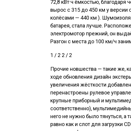
In this article:
О