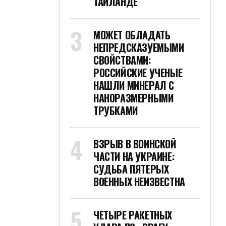
НОВОСТИ ПО ДАТЕ
Октябрь 2022
Пн
Вт
Ср
Чт
Пт
Сб
Вс
1
2
3
4
5
6
7
8
9
10
11
12
13
14
15
16
17
18
19
20
21
22
23
24
25
26
27
28
29
30
31
« Сен
Ноя »
ТЭГИ