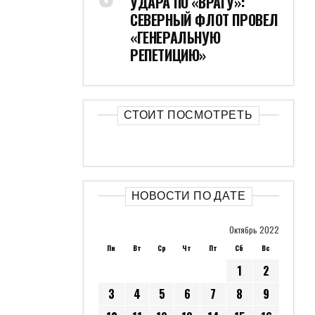
Авто
Бизнес
Культура
Новости
Новости США
Политика
Общество
Технологии
Спорт
СВЕЖИЕ КОММЕНТАРИИ
Ями
к записи
“С мужчинами что-то не
так”. Найдена причина ухудшения
демографии
Евгений Иванович
к записи
Автоводители в России назвали 8