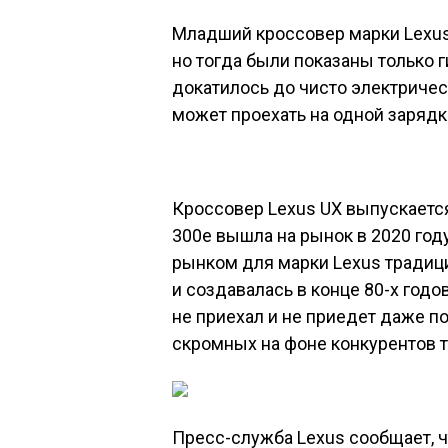
В мае, когда дебютировали обн
было подумали, что электрическ
ввиду низкого спроса, но нет — 
версия появится в мае 2023 года
Главная и, по сути, единственная
72,8 кВт·ч ёмкостью, благодаря
вырос с 315 до 450 км у верси
колёсами — 440 км ). Шумоизоля
батарея, стала лучше. Располо
электромотор прежний, он выдаёт
Разгон с места до 100 км/ч зани
1 / 2 2 / 2